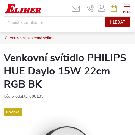
Přejít
NÁKUPNÍ
KOŠÍK
na
obsah
HLEDAT
Venkovní nástěnná svítidla
Venkovní svítidlo PHILIPS
HUE Daylo 15W 22cm
RGB BK
Kód produktu:
086139
Novinka