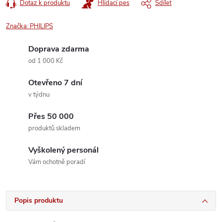
Dotaz k produktu
Hlídací pes
Sdílet
Značka:
PHILIPS
Doprava zdarma
od 1 000 Kč
Otevřeno 7 dní
v týdnu
Přes 50 000
produktů skladem
Vyškolený personál
Vám ochotně poradí
Popis produktu