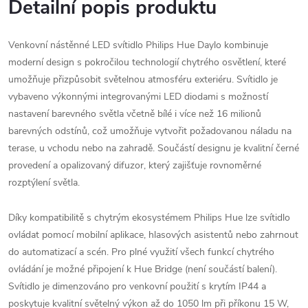
Detailní popis produktu
Venkovní nástěnné LED svítidlo Philips Hue Daylo kombinuje
moderní design s pokročilou technologií chytrého osvětlení, které
umožňuje přizpůsobit světelnou atmosféru exteriéru. Svítidlo je
vybaveno výkonnými integrovanými LED diodami s možností
nastavení barevného světla včetně bílé i více než 16 milionů
barevných odstínů, což umožňuje vytvořit požadovanou náladu na
terase, u vchodu nebo na zahradě. Součástí designu je kvalitní černé
provedení a opalizovaný difuzor, který zajišťuje rovnoměrné
rozptýlení světla.
Díky kompatibilitě s chytrým ekosystémem Philips Hue lze svítidlo
ovládat pomocí mobilní aplikace, hlasových asistentů nebo zahrnout
do automatizací a scén. Pro plné využití všech funkcí chytrého
ovládání je možné připojení k Hue Bridge (není součástí balení).
Svítidlo je dimenzováno pro venkovní použití s krytím IP44 a
poskytuje kvalitní světelný výkon až do 1050 lm při příkonu 15 W,