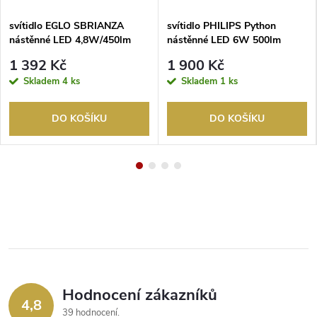
svítidlo EGLO SBRIANZA
svítidlo PHILIPS Python
nástěnné LED 4,8W/450lm
nástěnné LED 6W 500lm
3000K IP44 černá
4000K IP44 antracit
1 392 Kč
1 900 Kč
Skladem
4 ks
Skladem
1 ks
DO KOŠÍKU
DO KOŠÍKU
Hodnocení zákazníků
4,8
39 hodnocení