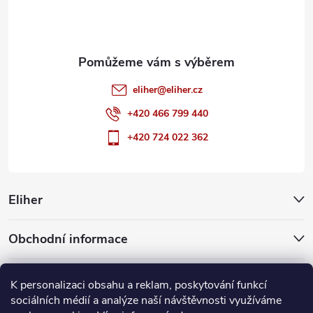
í
eliher
@
eliher.cz
+420 466 799 440
+420 724 022 362
Eliher
Obchodní informace
Partnerské weby
K personalizaci obsahu a reklam, poskytování funkcí
sociálních médií a analýze naší návštěvnosti využíváme