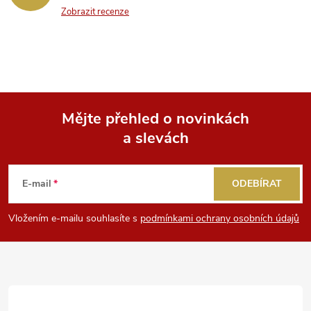
Zobrazit recenze
Mějte přehled o novinkách
a slevách
Z
á
E-mail
ODEBÍRAT
p
Vložením e-mailu souhlasíte s
podmínkami ochrany osobních údajů
a
t