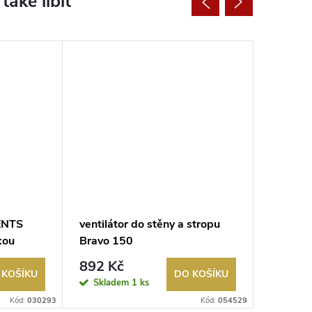
VENTS
ventilátor do stěny a stropu
ventilát
kou
Bravo 150
Bravo 1
ínáčem
892 Kč
599 K
 KOŠÍKU
DO KOŠÍKU
Skladem
1 ks
Sklad
Kód:
030293
Kód:
054529