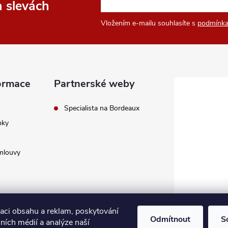
a slevách
Vložením e-mailu souhlasíte s
podmínka
ormace
Partnerské weby
Specialista na Bordeaux
nky
mlouvy
zaci obsahu a reklam, poskytování
Odmítnout
S
lních médií a analýze naší