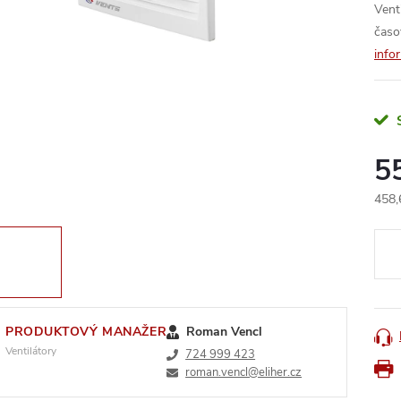
Vent
časo
info
5
458,
Měr
cena
PRODUKTOVÝ MANAŽER
Roman Vencl
Ventilátory
724 999 423
roman.vencl@eliher.cz