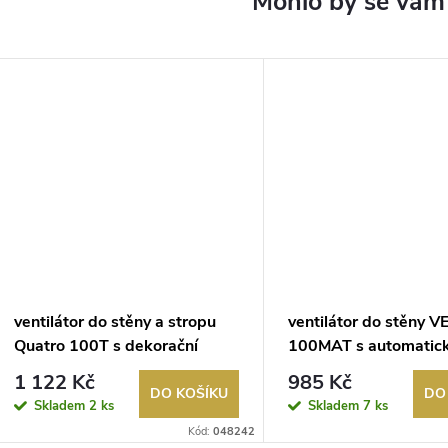
ventilátor do stěny a stropu
ventilátor do stěny 
Quatro 100T s dekorační
100MAT s automatic
mřížkou a časovým spínačem
žaluzií a časovým sp
1 122 Kč
985 Kč
DO KOŠÍKU
DO
Skladem
2 ks
Skladem
7 ks
Kód:
048242