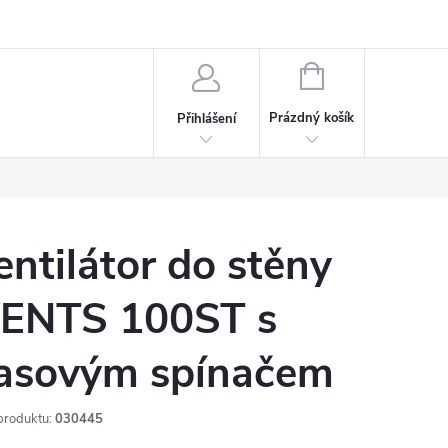
rdeaux
Kariéra
NÁKUPNÍ
KOŠÍK
Prázdný košík
Přihlášení
entilátor do stěny
ENTS 100ST s
asovým spínačem
produktu:
030445