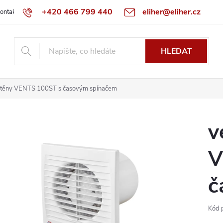
+420 466 799 440
eliher@eliher.cz
ontakt
Obchodní podmínky
Reklamační řád
Specialista na Bo
HLEDAT
o stěny VENTS 100ST s časovým spínačem
v
V
č
Kód 