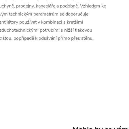
uchyně, prodejny, kanceláře a podobně. Vzhledem ke
vým technickým parametrům se doporučuje
entilátory používat v kombinaci s kratšími
zduchotechnickými potrubími s nižší tlakovou
trátou, popřípadě k odsávání přímo přes stěnu.