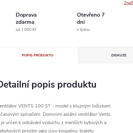
Znač
Doprava
Otevřeno 7
zdarma
dní
od 1 000 Kč
v týdnu
POPIS PRODUKTU
DISKUZE
Detailní popis produktu
entilátor VENTS 100 ST - model s kluzným ložiskem
 časovým spínačem. Domovní axiální ventilátor Vents
 je určen k odsávání vzduchu z menších bytových a
ebytových prostor jako jsou koupelny, toalety,