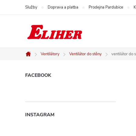
Přejít
Služby
Doprava a platba
Prodejna Pardubice
K
na
obsah
Ventilátory
Ventilátor do stěny
ventilátor d
Domů
P
FACEBOOK
o
s
INSTAGRAM
t