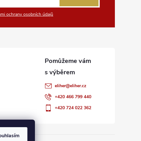
mi ochrany osobních údajů
eliher
@
eliher.cz
+420 466 799 440
+420 724 022 362
ouhlasím