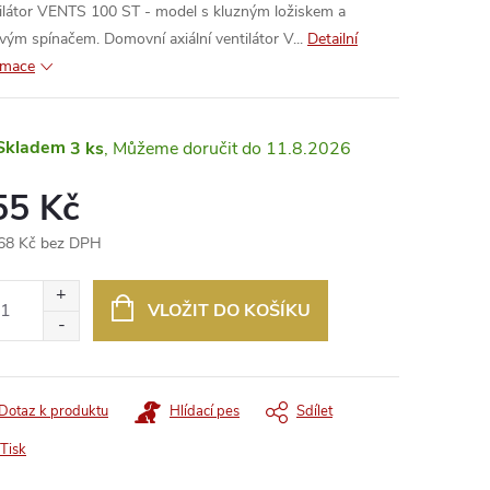
ilátor VENTS 100 ST - model s kluzným ložiskem a
vým spínačem. Domovní axiální ventilátor V...
Detailní
rmace
Skladem
3 ks
11.8.2026
55 Kč
68 Kč bez DPH
ná
:
VLOŽIT DO KOŠÍKU
Dotaz k produktu
Hlídací pes
Sdílet
Tisk