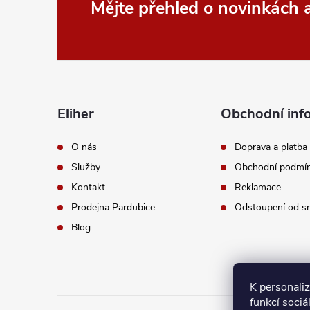
Z
Mějte přehled o novinkách
á
p
a
Eliher
Obchodní inf
t
O nás
Doprava a platba
Služby
Obchodní podmí
í
Kontakt
Reklamace
Prodejna Pardubice
Odstoupení od s
Blog
K personali
funkcí sociá