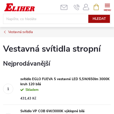
Přejít
NÁKUPNÍ
KOŠÍK
na
obsah
HLEDAT
Vestavná svítidla
Vestavná svítidla stropní
Nejprodávanější
svítidlo EGLO FUEVA 5 vestavné LED 5,5W/650lm 3000K
kruh 120 bílá
Skladem
431,43 Kč
Svítidlo VP COB 6W/3000K výklopné bílá