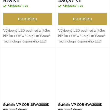
928 Kč
480,37 Kč
Skladem
5 ks
Skladem
5 ks
DO KOŠÍKU
DO KOŠÍKU
Výklopný LED podhled z litého
Výklopný LED podhled z litého
hliníku COB = "Chip On Board"
hliníku COB = "Chip On Board"
Technologie úsporného LED
Technologie úsporného LED
multichipu s v...
multichipu s v...
Svítidlo VP COB 18W/3000K
Svítidlo VP COB 6W/3000K
výklopné černá
výklopné černá