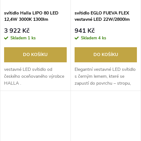
svítidlo Halla LIPO 80 LED
svítidlo EGLO FUEVA FLEX
12,4W 3000K 1300lm
vestavné LED 22W/2800lm
vestavné stříbrná
3000K černá
3 922 Kč
941 Kč
Skladem
1 ks
Skladem
4 ks
DO KOŠÍKU
DO KOŠÍKU
vestavné LED svítidlo od
Elegantní vestavné LED svítidlo
českého oceňovaného výrobce
s černým lemem, které se
HALLA .
zapustí do povrchu – stropu,
stěny apod. S...