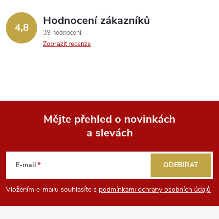
v
ý
Hodnocení zákazníků
4,8
39 hodnocení
p
Zobrazit recenze
i
s
u
Mějte přehled o novinkách
a slevách
Z
á
E-mail
ODEBÍRAT
p
Vložením e-mailu souhlasíte s
podmínkami ochrany osobních údajů
a