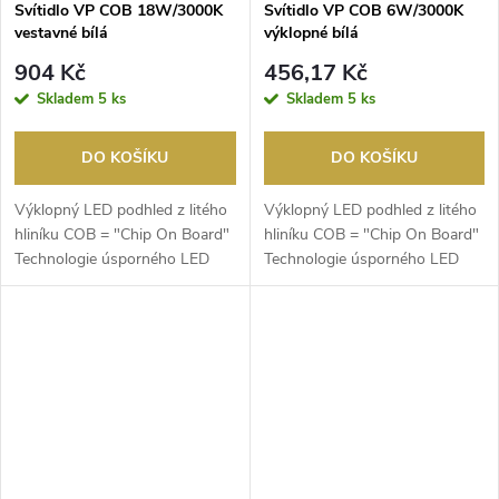
Svítidlo VP COB 18W/3000K
Svítidlo VP COB 6W/3000K
vestavné bílá
výklopné bílá
904 Kč
456,17 Kč
Skladem
5 ks
Skladem
5 ks
DO KOŠÍKU
DO KOŠÍKU
Výklopný LED podhled z litého
Výklopný LED podhled z litého
hliníku COB = "Chip On Board"
hliníku COB = "Chip On Board"
Technologie úsporného LED
Technologie úsporného LED
multichipu s v...
multichipu s v...