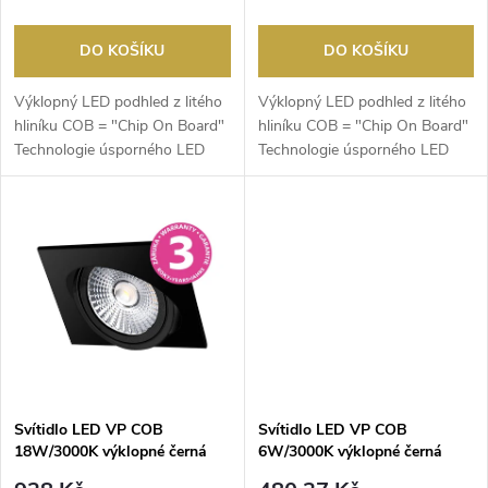
r
o
o
DO KOŠÍKU
DO KOŠÍKU
d
d
Výklopný LED podhled z litého
Výklopný LED podhled z litého
u
hliníku COB = "Chip On Board"
hliníku COB = "Chip On Board"
Technologie úsporného LED
Technologie úsporného LED
u
multichipu s v...
multichipu s v...
k
k
t
t
ů
ů
Svítidlo LED VP COB
Svítidlo LED VP COB
18W/3000K výklopné černá
6W/3000K výklopné černá