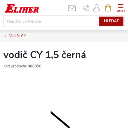
Přejít
NÁKUPNÍ
KOŠÍK
na
obsah
HLEDAT
Vodiče CY
vodič CY 1,5 černá
Kód produktu:
000856