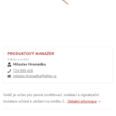
PRODUKTOVÝ MANAŽER
Kabely a vodiče
Miloslav Hromádka
724 999 426
miloslav.hromadka@eliher.cz
Vodič je určen pro pevné osvětlovací, ovládací a signalizační
instalace určené k uložení na omítku č...
Detailní informace