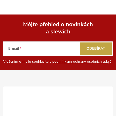
Mějte přehled o novinkách
a slevách
Z
á
E-mail
ODEBÍRAT
p
Vložením e-mailu souhlasíte s
podmínkami ochrany osobních údajů
a
t
í