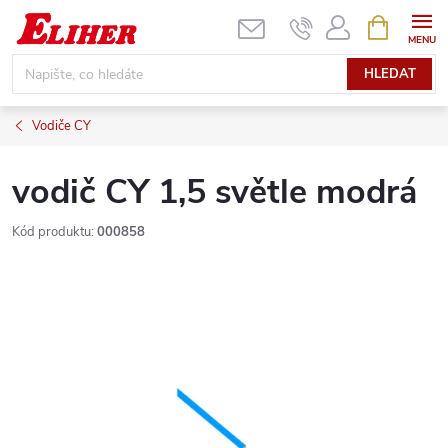
Přejít
NÁKUPNÍ
KOŠÍK
na
obsah
HLEDAT
Vodiče CY
vodič CY 1,5 světle modrá
Kód produktu:
000858