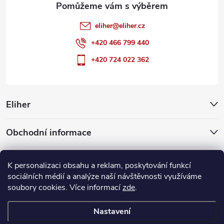
eliher
@
eliher.cz
+420 466 799 440
+420 724 022 362
Eliher
Obchodní informace
Partnerské weby
K personalizaci obsahu a reklam, poskytování funkcí
sociálních médií a analýze naší návštěvnosti využíváme
soubory cookies. Více informací
zde
.
Copyright 2026
Eliher
. Všechna práva vyhrazena.
Upravit nastavení
cookies
Nastavení