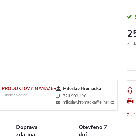
2
21,3
Měr
cena
PRODUKTOVÝ MANAŽER
Miloslav Hromádka
Kabely a vodiče
724 999 426
miloslav.hromadka@eliher.cz
Znač
Doprava
Otevřeno 7
zdarma
dní