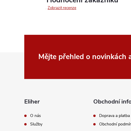
Zobrazit recenze
Z
Mějte přehled o novinkách
á
p
a
Eliher
Obchodní inf
t
O nás
Doprava a platba
Služby
Obchodní podmí