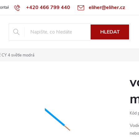
+420 466 799 440
eliher@eliher.cz
ontakt
Obchodní podmínky
Reklamační řád
Specialista na Bo
HLEDAT
č CY 4 světle modrá
v
m
Kód 
Vodi
nebo