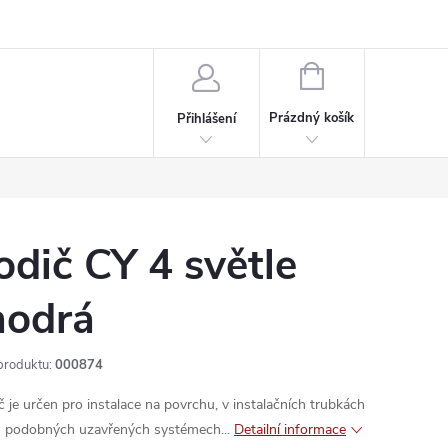
rdeaux
Kariéra
NÁKUPNÍ
KOŠÍK
Prázdný košík
Přihlášení
odič CY 4 světle
odrá
produktu:
000874
č je určen pro instalace na povrchu, v instalačních trubkách
 podobných uzavřených systémech...
Detailní informace