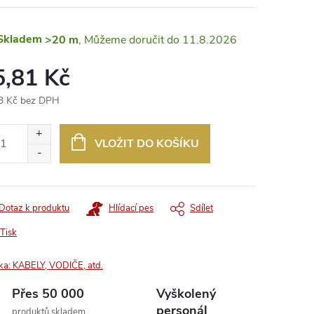
Skladem
>20 m
11.8.2026
5,81 Kč
3 Kč bez DPH
ná
:
VLOŽIT DO KOŠÍKU
Dotaz k produktu
Hlídací pes
Sdílet
Tisk
ka:
KABELY, VODIČE, atd.
Přes 50 000
Vyškolený
personál
produktů skladem