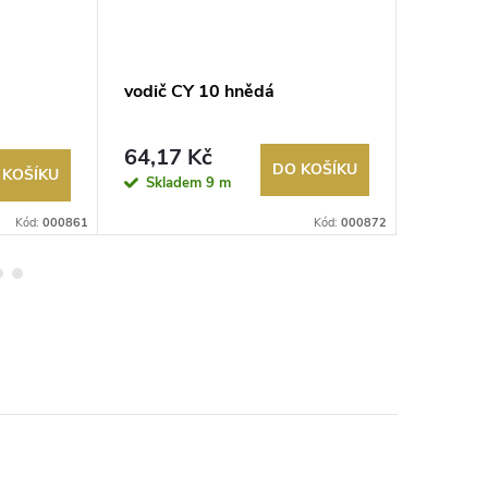
vodič CY 10 hnědá
vodič CY
95,55
64,17 Kč
DO KOŠÍKU
 KOŠÍKU
Sklad
Skladem
9 m
>20 m
Kód:
000861
Kód:
000872