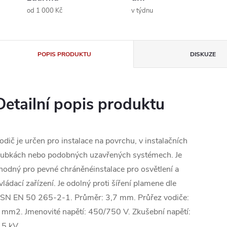
od 1 000 Kč
v týdnu
POPIS PRODUKTU
DISKUZE
Detailní popis produktu
odič je určen pro instalace na povrchu, v instalačních
rubkách nebo podobných uzavřených systémech. Je
hodný pro pevné chráněnéinstalace pro osvětlení a
vládací zařízení. Je odolný proti šíření plamene dle
SN EN 50 265-2-1. Průměr: 3,7 mm. Průřez vodiče:
 mm2. Jmenovité napětí: 450/750 V. Zkušební napětí:
,5 kV.