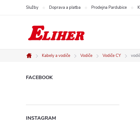
Přejít
Služby
Doprava a platba
Prodejna Pardubice
K
na
obsah
Kabely a vodiče
Vodiče
Vodiče CY
vodi
Domů
P
FACEBOOK
o
s
INSTAGRAM
t