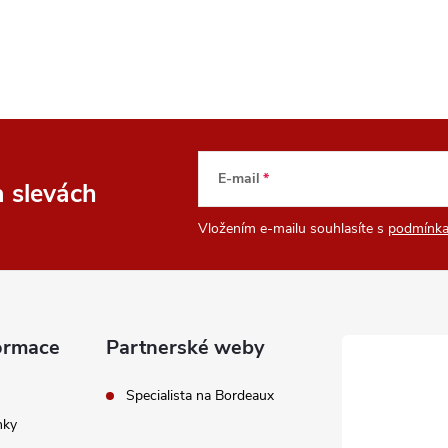
E-mail
a slevách
Vložením e-mailu souhlasíte s
podmínka
ormace
Partnerské weby
Specialista na Bordeaux
nky