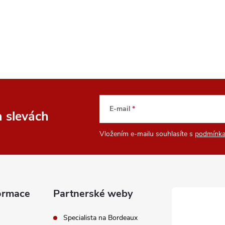
E-mail
a slevách
Vložením e-mailu souhlasíte s
podmínka
ormace
Partnerské weby
Specialista na Bordeaux