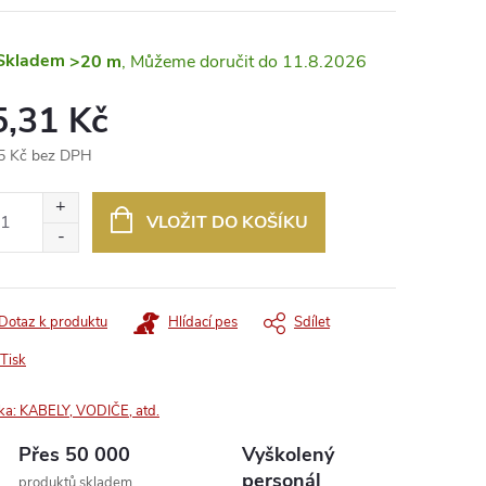
Skladem
>20 m
11.8.2026
5,31 Kč
5 Kč bez DPH
ná
:
VLOŽIT DO KOŠÍKU
Dotaz k produktu
Hlídací pes
Sdílet
Tisk
ka:
KABELY, VODIČE, atd.
Přes 50 000
Vyškolený
personál
produktů skladem