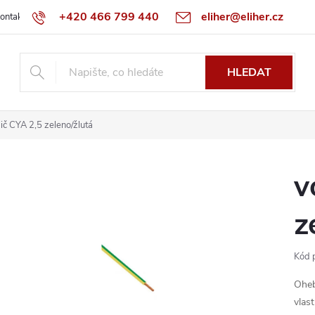
+420 466 799 440
eliher@eliher.cz
ontakt
Obchodní podmínky
Reklamační řád
Specialista na Bo
HLEDAT
ič CYA 2,5 zeleno/žlutá
v
z
Kód 
Oheb
vlast