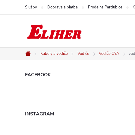
Přejít
Služby
Doprava a platba
Prodejna Pardubice
K
na
obsah
Kabely a vodiče
Vodiče
Vodiče CYA
vod
Domů
P
FACEBOOK
o
s
INSTAGRAM
t