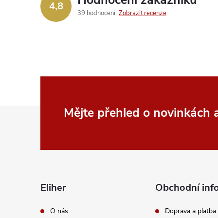
4,8
39 hodnocení
Zobrazit recenze
Z
Mějte přehled o novinkách
á
p
a
Eliher
Obchodní inf
t
O nás
Doprava a platba