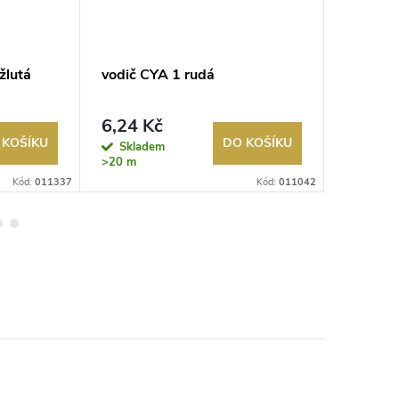
žlutá
vodič CYA 1 rudá
vodič C
6,24 Kč
61,38
 KOŠÍKU
DO KOŠÍKU
Skladem
Sklad
>20 m
>20 m
Kód:
011337
Kód:
011042