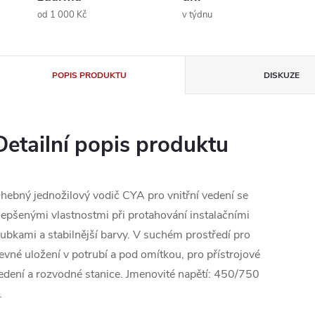
od 1 000 Kč
v týdnu
POPIS PRODUKTU
DISKUZE
Detailní popis produktu
hebný jednožilový vodič CYA pro vnitřní vedení se
lepšenými vlastnostmi při protahování instalačními
rubkami a stabilnější barvy. V suchém prostředí pro
evné uložení v potrubí a pod omítkou, pro přístrojové
edení a rozvodné stanice. Jmenovité napětí: 450/750
.