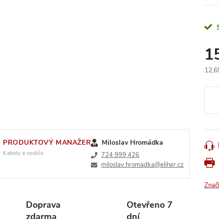
1
12,6
Měr
cena
PRODUKTOVÝ MANAŽER
Miloslav Hromádka
Kabely a vodiče
724 999 426
miloslav.hromadka@eliher.cz
Znač
Doprava
Otevřeno 7
zdarma
dní