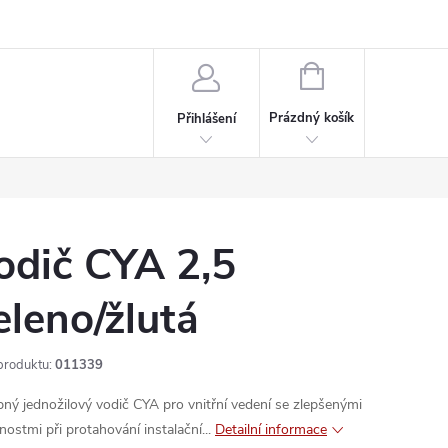
rdeaux
Kariéra
NÁKUPNÍ
KOŠÍK
Prázdný košík
Přihlášení
odič CYA 2,5
eleno/žlutá
produktu:
011339
ný jednožilový vodič CYA pro vnitřní vedení se zlepšenými
nostmi při protahování instalační...
Detailní informace