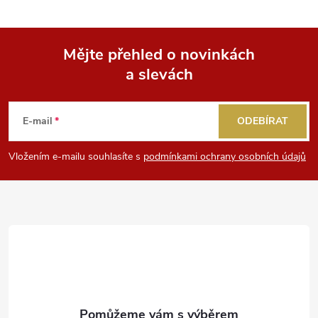
Mějte přehled o novinkách
a slevách
Z
á
E-mail
ODEBÍRAT
p
Vložením e-mailu souhlasíte s
podmínkami ochrany osobních údajů
a
t
í