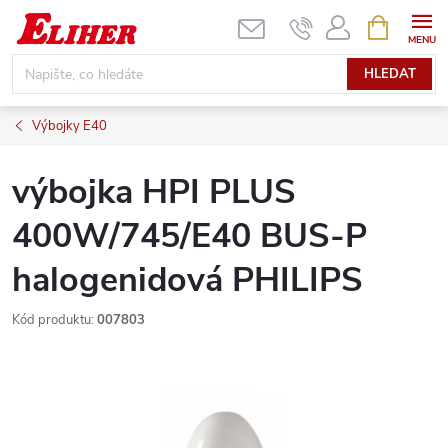
Přejít
NÁKUPNÍ
KOŠÍK
na
obsah
HLEDAT
Výbojky E40
výbojka HPI PLUS
400W/745/E40 BUS-P
halogenidová PHILIPS
Kód produktu:
007803