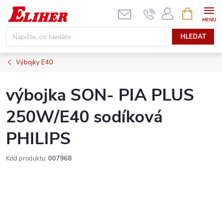
Přejít
NÁKUPNÍ
KOŠÍK
na
obsah
HLEDAT
Výbojky E40
výbojka SON- PIA PLUS
250W/E40 sodíková
PHILIPS
Kód produktu:
007968