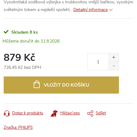
Vysokotlaká sodíková výbojka s trubkovitou vnější baňkou, vysokým
světelným tokem a nejdelší spolehl...
Detailní informace
Skladem
8 ks
11.8.2026
879 Kč
726,45 Kč bez DPH
Měrná
cena:
VLOŽIT DO KOŠÍKU
Dotaz k produktu
Hlídací pes
Sdílet
Značka:
PHILIPS