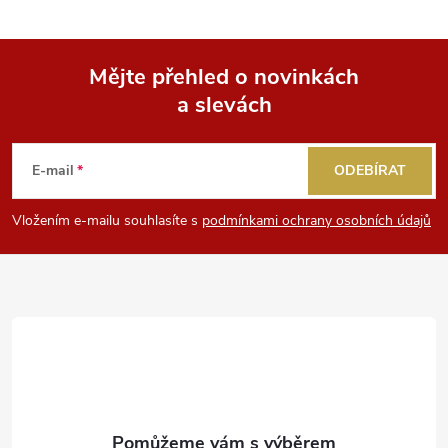
Mějte přehled o novinkách
a slevách
Z
á
E-mail
ODEBÍRAT
p
Vložením e-mailu souhlasíte s
podmínkami ochrany osobních údajů
a
t
í