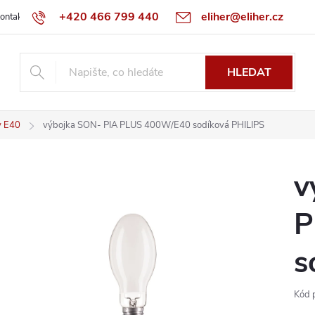
+420 466 799 440
eliher@eliher.cz
ontakt
Obchodní podmínky
Reklamační řád
Specialista na Bo
HLEDAT
y E40
výbojka SON- PIA PLUS 400W/E40 sodíková PHILIPS
v
P
s
Kód 