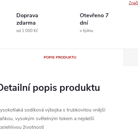
Znač
Doprava
Otevřeno 7
zdarma
dní
od 1 000 Kč
v týdnu
POPIS PRODUKTU
Detailní popis produktu
ysokotlaká sodíková výbojka s trubkovitou vnější
aňkou, vysokým světelným tokem a nejdelší
polehlivou životností