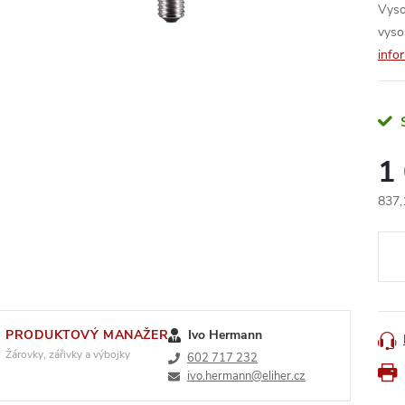
Vyso
vyso
info
1
837,
Měr
cena
PRODUKTOVÝ MANAŽER
Ivo Hermann
Žárovky, zářivky a výbojky
602 717 232
ivo.hermann@eliher.cz