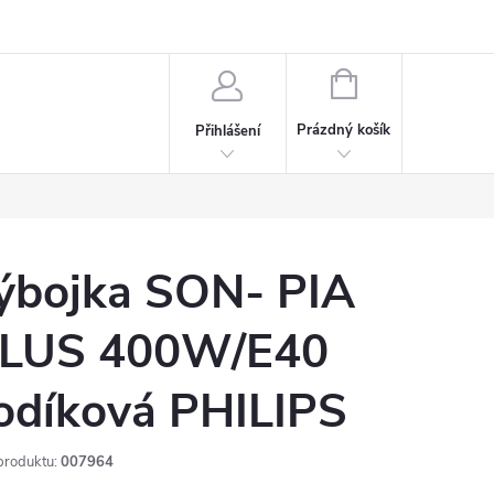
rdeaux
Kariéra
NÁKUPNÍ
KOŠÍK
Prázdný košík
Přihlášení
ýbojka SON- PIA
LUS 400W/E40
odíková PHILIPS
produktu:
007964