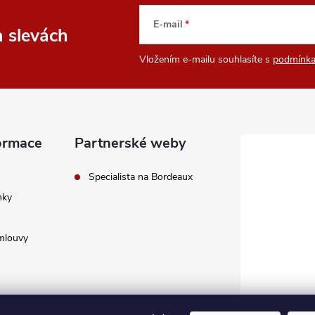
E-mail
a slevách
Vložením e-mailu souhlasíte s
podmínka
ormace
Partnerské weby
Specialista na Bordeaux
nky
mlouvy