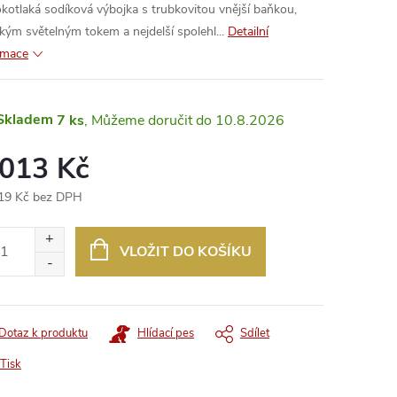
kotlaká sodíková výbojka s trubkovitou vnější baňkou,
kým světelným tokem a nejdelší spolehl...
Detailní
rmace
Skladem
7 ks
10.8.2026
 013 Kč
19 Kč bez DPH
ná
:
VLOŽIT DO KOŠÍKU
Dotaz k produktu
Hlídací pes
Sdílet
Tisk