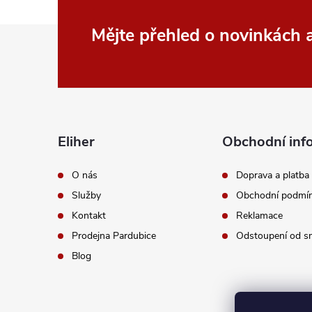
Z
Mějte přehled o novinkách
á
p
a
Eliher
Obchodní inf
t
O nás
Doprava a platba
Služby
Obchodní podmí
í
Kontakt
Reklamace
Prodejna Pardubice
Odstoupení od s
Blog