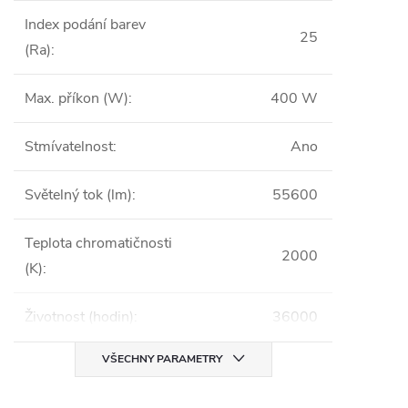
Index podání barev
25
(Ra)
:
Max. příkon (W)
:
400 W
Stmívatelnost
:
Ano
Světelný tok (lm)
:
55600
Teplota chromatičnosti
2000
(K)
:
Životnost (hodin)
:
36000
VŠECHNY PARAMETRY