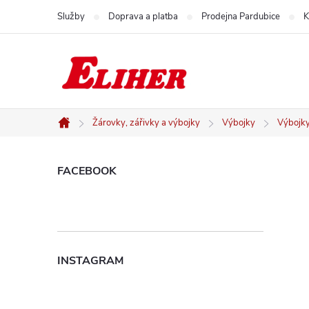
Přejít
Služby
Doprava a platba
Prodejna Pardubice
K
na
obsah
Žárovky, zářivky a výbojky
Výbojky
Výbojk
Domů
P
FACEBOOK
o
s
INSTAGRAM
t