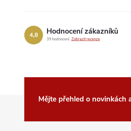
Hodnocení zákazníků
4,8
39 hodnocení
Zobrazit recenze
Z
Mějte přehled o novinkách
á
p