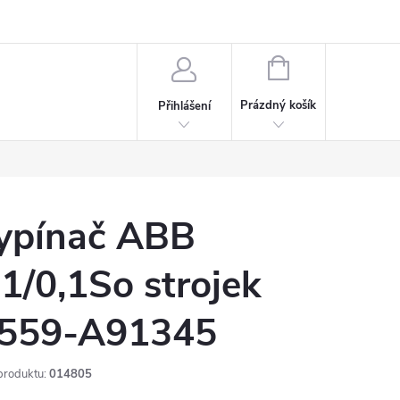
rdeaux
Kariéra
NÁKUPNÍ
KOŠÍK
Prázdný košík
Přihlášení
ypínač ABB
.1/0,1So strojek
559-A91345
produktu:
014805