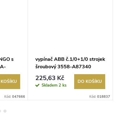
NGO s
vypínač ABB č.1/0+1/0 strojek
zásuvk
3A-
šroubový 3558-A87340
A00040 
225,63 Kč
165,3
 KOŠÍKU
DO KOŠÍKU
Skladem
2 ks
Sklad
Kód:
047666
Kód:
018837