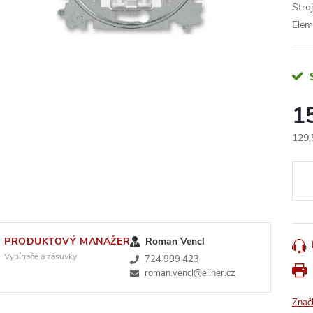
Stro
Elem
1
129,
Měr
cena
PRODUKTOVÝ MANAŽER
Roman Vencl
Vypínače a zásuvky
724 999 423
roman.vencl@eliher.cz
Znač