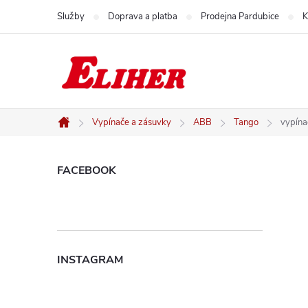
Přejít
Služby
Doprava a platba
Prodejna Pardubice
K
na
obsah
Vypínače a zásuvky
ABB
Tango
vypína
Domů
P
FACEBOOK
o
s
INSTAGRAM
t