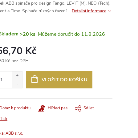
jek ABB spínače pro design Tango, LEVIT (M), NEO (Tech),
ent a Time. Spínače různých řazení ...
Detailní informace
Skladem
>20 ks
11.8.2026
56,70 Kč
50 Kč bez DPH
ná
:
VLOŽIT DO KOŠÍKU
Dotaz k produktu
Hlídací pes
Sdílet
Tisk
ka:
ABB s.r.o.