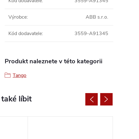
Kod dodavatele
:
3559-A91345
Výrobce
:
ABB s.r.o.
Kód dodavatele
:
3559-A91345
Produkt naleznete v této kategorii
Tango