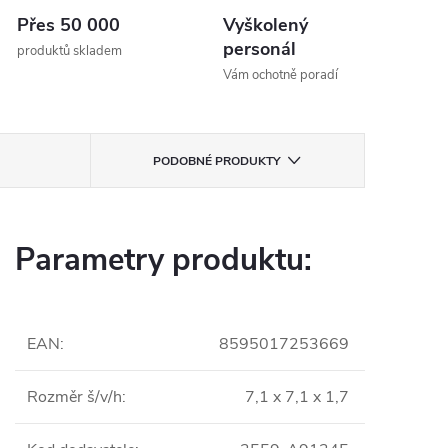
Přes 50 000
Vyškolený
personál
produktů skladem
Vám ochotně poradí
PODOBNÉ PRODUKTY
Parametry produktu:
EAN
:
8595017253669
Rozměr š/v/h
:
7,1 x 7,1 x 1,7