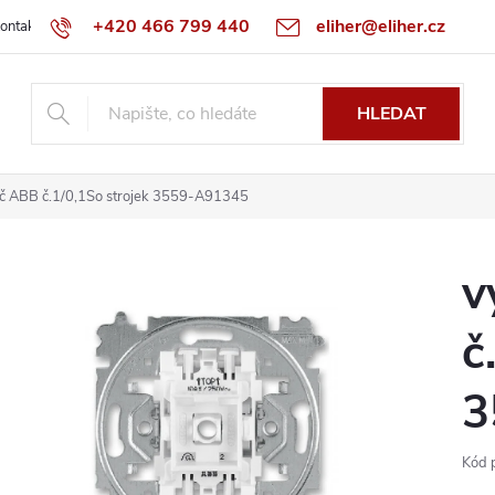
+420 466 799 440
eliher@eliher.cz
ontakt
Obchodní podmínky
Reklamační řád
Specialista na Bo
HLEDAT
č ABB č.1/0,1So strojek 3559-A91345
v
č
3
Kód 