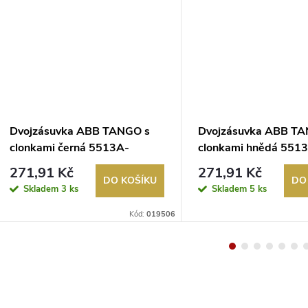
Dvojzásuvka ABB TANGO s
Dvojzásuvka ABB TA
clonkami černá 5513A-
clonkami hnědá 551
C02357 N
C02357 H
271,91 Kč
271,91 Kč
DO KOŠÍKU
DO
Skladem
3 ks
Skladem
5 ks
Kód:
019506