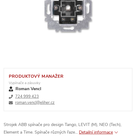
PRODUKTOVÝ MANAŽER
Vypínače a zásuvky
Roman Vencl
724 999 423
roman.vencl@eliher.cz
Strojek ABB spínače pro design Tango, LEVIT (M), NEO (Tech),
Element a Time. Spínače různých řaze...
Detailní informace