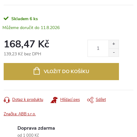
Skladem
6 ks
11.8.2026
168,47 Kč
139,23 Kč bez DPH
Měrná
cena:
VLOŽIT DO KOŠÍKU
Dotaz k produktu
Hlídací pes
Sdílet
Značka:
ABB s.r.o.
Doprava zdarma
od 1 000 Kč