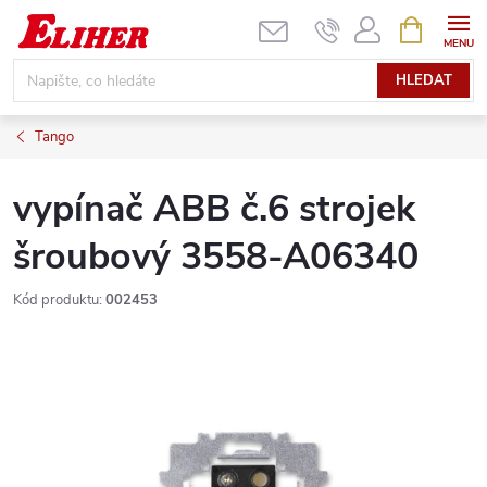
Přejít
NÁKUPNÍ
KOŠÍK
na
obsah
HLEDAT
Tango
vypínač ABB č.6 strojek
šroubový 3558-A06340
Kód produktu:
002453