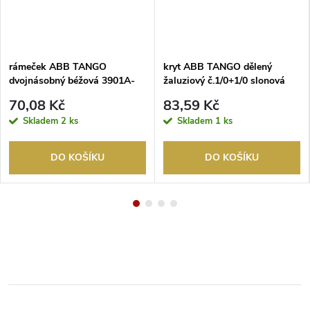
rámeček ABB TANGO
kryt ABB TANGO dělený
dvojnásobný béžová 3901A-
žaluziový č.1/0+1/0 slonová
B20 D
kost 3558A-A662 C
70,08 Kč
83,59 Kč
Skladem
2 ks
Skladem
1 ks
DO KOŠÍKU
DO KOŠÍKU