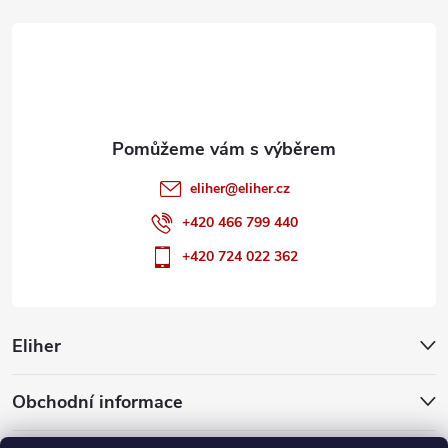
t
í
eliher
@
eliher.cz
+420 466 799 440
+420 724 022 362
Eliher
Obchodní informace