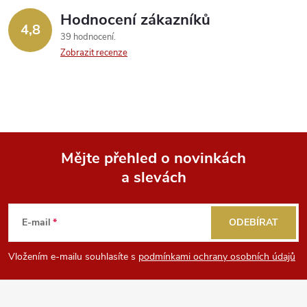
Hodnocení zákazníků
4,8
39 hodnocení
Zobrazit recenze
Mějte přehled o novinkách
a slevách
Z
á
E-mail
ODEBÍRAT
p
Vložením e-mailu souhlasíte s
podmínkami ochrany osobních údajů
a