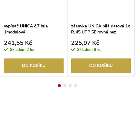
vypínač UNICA č.7 bílá
zásuvka UNICA bílá datová 1x
1modulový
RJ45 UTP 5E rovná bez
montážního rámečku
241,55 Kč
225,97 Kč
Skladem
2 ks
Skladem
8 ks
DO KOŠÍKU
DO KOŠÍKU