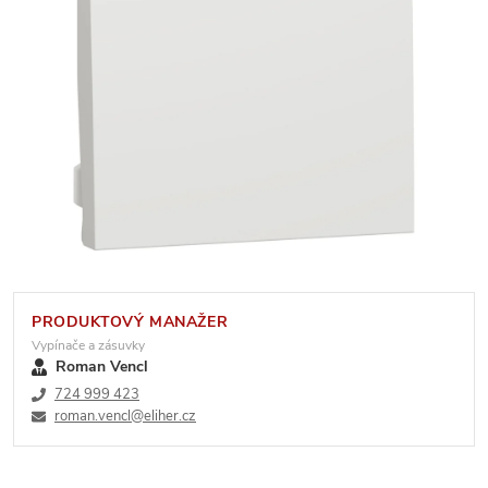
PRODUKTOVÝ MANAŽER
Vypínače a zásuvky
Roman Vencl
724 999 423
roman.vencl@eliher.cz