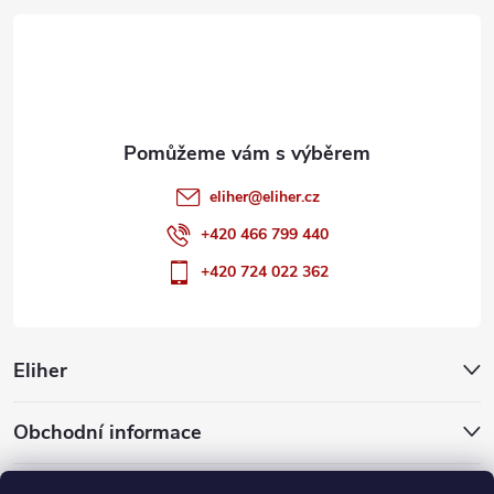
t
í
eliher
@
eliher.cz
+420 466 799 440
+420 724 022 362
Eliher
Obchodní informace