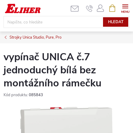
Přejít
NÁKUPNÍ
KOŠÍK
na
obsah
HLEDAT
Strojky Unica Studio, Pure, Pro
vypínač UNICA č.7
jednoduchý bílá bez
montážního rámečku
Kód produktu:
085843