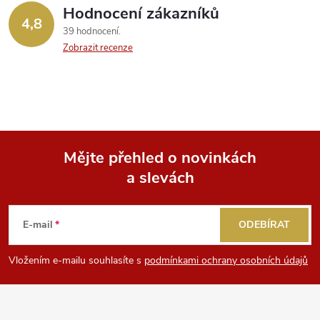
Hodnocení zákazníků
4,8
39 hodnocení
Zobrazit recenze
Mějte přehled o novinkách
a slevách
Z
á
E-mail
ODEBÍRAT
p
Vložením e-mailu souhlasíte s
podmínkami ochrany osobních údajů
a