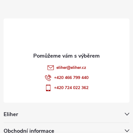
a
t
í
eliher
@
eliher.cz
+420 466 799 440
+420 724 022 362
Eliher
Obchodní informace