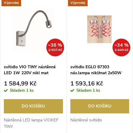
V
Výprodej
Výprodej
Nejdražší
z
ý
Nejprodávanější
e
p
Abecedně
n
i
–38 %
–34 %
2 597 Kč
2 449 Kč
í
s
p
svítidlo VIO TINY nástěnné
svítidlo EGLO 87303
LED 1W 220V nikl mat
nás.lampa nikl/mat 2x50W
p
GU10
r
1 584,99 Kč
1 593,16 Kč
r
Skladem
1 ks
Skladem
1 ks
o
o
DO KOŠÍKU
DO KOŠÍKU
d
d
Nástěnná LED lampa VIOKEF
Nástěnné svítidlo
u
TINY.