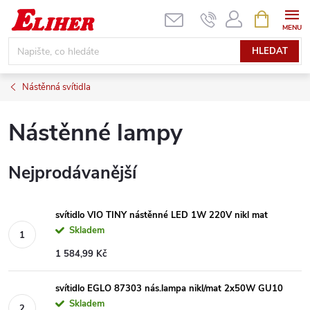
Přejít
NÁKUPNÍ
KOŠÍK
na
obsah
HLEDAT
Nástěnná svítidla
Nástěnné lampy
Nejprodávanější
svítidlo VIO TINY nástěnné LED 1W 220V nikl mat
Skladem
1 584,99 Kč
svítidlo EGLO 87303 nás.lampa nikl/mat 2x50W GU10
Skladem