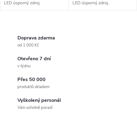
LED úsporný zdroj.
LED úsporný zdroj.
O
v
Doprava zdarma
od 1 000 Kč
l
Otevřeno 7 dní
á
v týdnu
d
Přes 50 000
a
produktů skladem
c
Vyškolený personál
Vám ochotně poradí
í
p