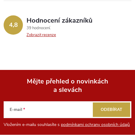
r
v
Hodnocení zákazníků
k
4,8
39 hodnocení
y
Zobrazit recenze
v
ý
p
Mějte přehled o novinkách
i
a slevách
Z
s
á
u
E-mail
ODEBÍRAT
p
Vložením e-mailu souhlasíte s
podmínkami ochrany osobních údajů