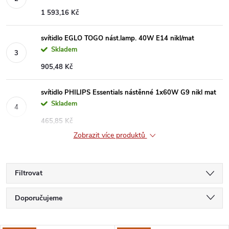
1 593,16 Kč
svítidlo EGLO TOGO nást.lamp. 40W E14 nikl/mat
Skladem
905,48 Kč
svítidlo PHILIPS Essentials nástěnné 1x60W G9 nikl mat
Skladem
465,85 Kč
Zobrazit více produktů
Filtrovat
Ř
Doporučujeme
a
Nejlevnější