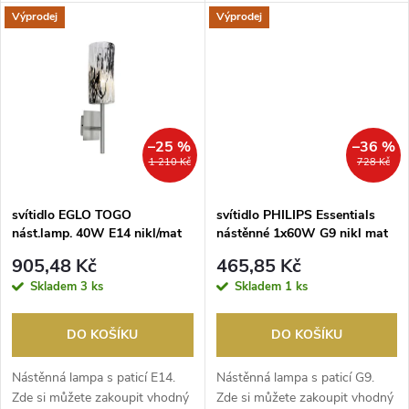
u
Výprodej
Výprodej
k
k
t
t
ů
ů
–25 %
–36 %
1 210 Kč
728 Kč
svítidlo EGLO TOGO
svítidlo PHILIPS Essentials
nást.lamp. 40W E14 nikl/mat
nástěnné 1x60W G9 nikl mat
905,48 Kč
465,85 Kč
Skladem
3 ks
Skladem
1 ks
DO KOŠÍKU
DO KOŠÍKU
Nástěnná lampa s paticí E14.
Nástěnná lampa s paticí G9.
Zde si můžete zakoupit vhodný
Zde si můžete zakoupit vhodný