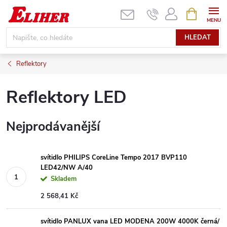
Přejít
NÁKUPNÍ
KOŠÍK
na
obsah
HLEDAT
Reflektory
Reflektory LED
Nejprodávanější
svítidlo PHILIPS CoreLine Tempo 2017 BVP110
LED42/NW A/40
Skladem
2 568,41 Kč
svítidlo PANLUX vana LED MODENA 200W 4000K černá/