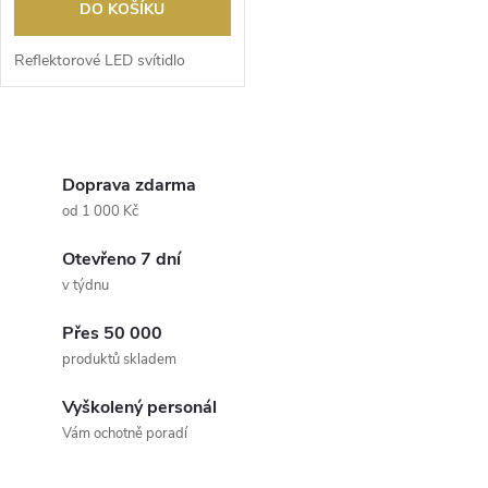
DO KOŠÍKU
Reflektorové LED svítidlo
O
v
Doprava zdarma
od 1 000 Kč
l
Otevřeno 7 dní
á
v týdnu
d
Přes 50 000
a
produktů skladem
c
Vyškolený personál
Vám ochotně poradí
í