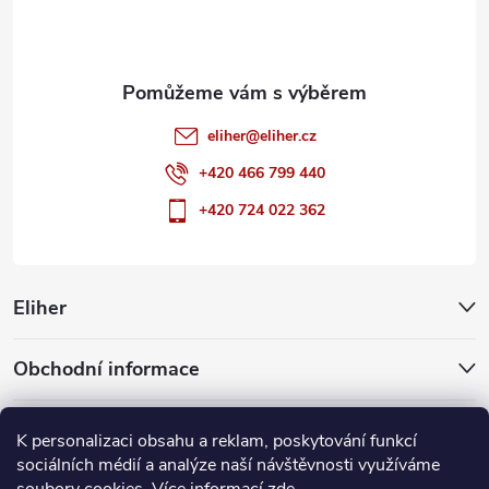
í
eliher
@
eliher.cz
+420 466 799 440
+420 724 022 362
Eliher
Obchodní informace
Partnerské weby
K personalizaci obsahu a reklam, poskytování funkcí
sociálních médií a analýze naší návštěvnosti využíváme