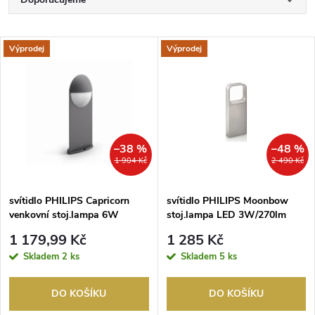
Ř
a
Nejlevnější
V
Výprodej
Výprodej
Nejdražší
z
ý
Nejprodávanější
e
p
Abecedně
n
i
–38 %
–48 %
1 904 Kč
2 490 Kč
í
s
p
svítidlo PHILIPS Capricorn
svítidlo PHILIPS Moonbow
venkovní stoj.lampa 6W
stoj.lampa LED 3W/270lm
p
600lm LED 2700K antracit
2700K IP44 nerez
r
1 179,99 Kč
1 285 Kč
r
Skladem
2 ks
Skladem
5 ks
o
o
DO KOŠÍKU
DO KOŠÍKU