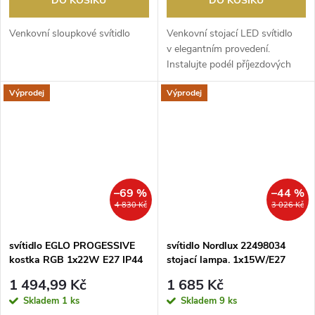
DO KOŠÍKU
DO KOŠÍKU
Venkovní sloupkové svítidlo
Venkovní stojací LED svítidlo
v elegantním provedení.
Instalujte podél příjezdových
cest nebo zahrad...
Výprodej
Výprodej
–69 %
–44 %
4 830 Kč
3 026 Kč
svítidlo EGLO PROGESSIVE
svítidlo Nordlux 22498034
kostka RGB 1x22W E27 IP44
stojací lampa. 1x15W/E27
IP54
1 494,99 Kč
1 685 Kč
Skladem
1 ks
Skladem
9 ks