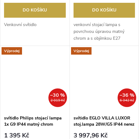
DO KOŠÍKU
DO KOŠÍKU
Venkovní svítidlo
venkovní stojací lampa s
povrchvou úpravou matný
chrom a s objímkou E27
Výprodej
Výprodej
–30 %
–36 %
2 019 Kč
6 342 Kč
svítidlo Philips stojací lampa
svítidlo EGLO VILLA LUXOR
1x G9 IP44 matný chrom
stoj.lampa 28W/G5 IP44 nerez
16163/47/10 B
ocel/bílá
1 395 Kč
3 997,96 Kč