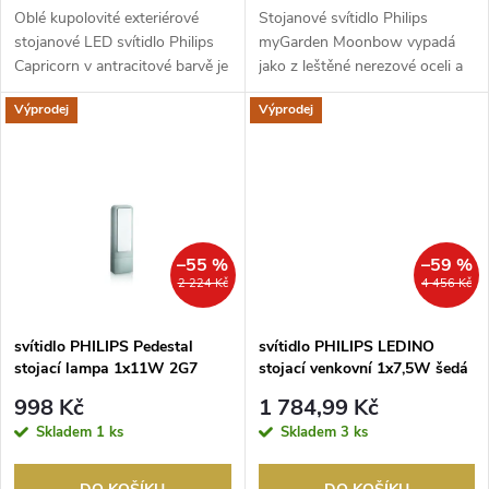
d
d
Oblé kupolovité exteriérové ​​
Stojanové svítidlo Philips
u
stojanové LED svítidlo Philips
myGarden Moonbow vypadá
Capricorn v antracitové barvě je
jako z leštěné nerezové oceli a
u
vyrobe...
svítí zevnitř mod...
k
Výprodej
Výprodej
k
t
t
ů
ů
–55 %
–59 %
2 224 Kč
4 456 Kč
svítidlo PHILIPS Pedestal
svítidlo PHILIPS LEDINO
stojací lampa 1x11W 2G7
stojací venkovní 1x7,5W šedá
IP44 šedá
998 Kč
1 784,99 Kč
Skladem
1 ks
Skladem
3 ks