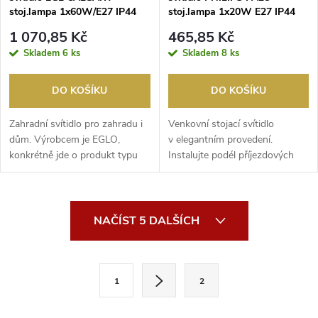
stoj.lampa 1x60W/E27 IP44
stoj.lampa 1x20W E27 IP44
ocel
nerez.ocel /EX4/
1 070,85 Kč
465,85 Kč
Skladem
6 ks
Skladem
8 ks
DO KOŠÍKU
DO KOŠÍKU
Zahradní svítidlo pro zahradu i
Venkovní stojací svítidlo
dům. Výrobcem je EGLO,
v elegantním provedení.
konkrétně jde o produkt typu
Instalujte podél příjezdových
OUTDOOR (k vnějš...
cest nebo zahradních...
O
NAČÍST 5 DALŠÍCH
v
l
S
1
2
t
á
r