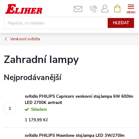
Přejít
NÁKUPNÍ
KOŠÍK
na
obsah
HLEDAT
Venkovní svítidla
Zahradní lampy
Nejprodávanější
svítidlo PHILIPS Capricorn venkovní stoj.lampa 6W 600lm
LED 2700K antracit
Skladem
1 179,99 Kč
svítidlo PHILIPS Moonbow stoj.lampa LED 3W/270lm