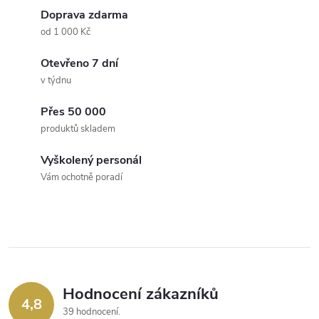
d
á
Doprava zdarma
a
n
od 1 000 Kč
k
c
Otevřeno 7 dní
o
v týdnu
í
v
á
Přes 50 000
p
produktů skladem
n
r
í
Vyškolený personál
v
Vám ochotně poradí
k
y
v
ý
Hodnocení zákazníků
4,8
39 hodnocení