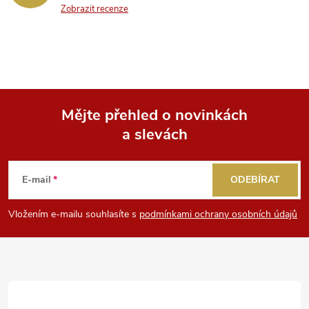
p
Zobrazit recenze
i
s
u
Mějte přehled o novinkách
a slevách
Z
á
E-mail
ODEBÍRAT
p
Vložením e-mailu souhlasíte s
podmínkami ochrany osobních údajů
a
t