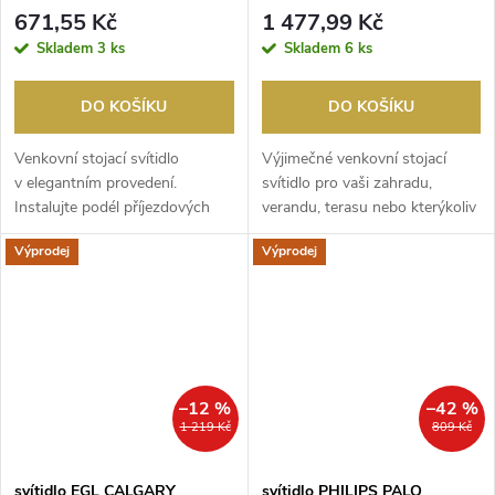
šedá, výška 91cm
671,55 Kč
1 477,99 Kč
Skladem
3 ks
Skladem
6 ks
DO KOŠÍKU
DO KOŠÍKU
Venkovní stojací svítidlo
Výjimečné venkovní stojací
v elegantním provedení.
svítidlo pro vaši zahradu,
Instalujte podél příjezdových
verandu, terasu nebo kterýkoliv
cest nebo zahradních...
jiný venkovní...
Výprodej
Výprodej
–12 %
–42 %
1 219 Kč
809 Kč
svítidlo EGL CALGARY
svítidlo PHILIPS PALO