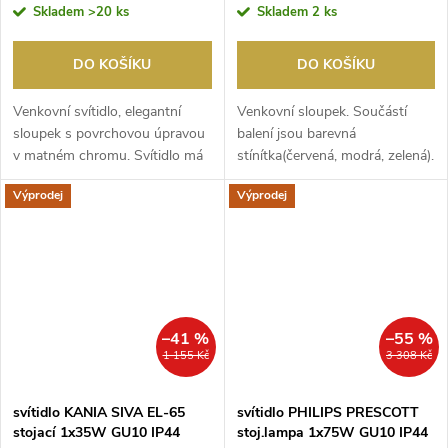
Skladem
>20 ks
Skladem
2 ks
DO KOŠÍKU
DO KOŠÍKU
Venkovní svítidlo, elegantní
Venkovní sloupek. Součástí
sloupek s povrchovou úpravou
balení jsou barevná
v matném chromu. Svítidlo má
stínítka(červená, modrá, zelená).
kromě základn...
Výprodej
Výprodej
–41 %
–55 %
1 155 Kč
3 308 Kč
svítidlo KANIA SIVA EL-65
svítidlo PHILIPS PRESCOTT
stojací 1x35W GU10 IP44
stoj.lampa 1x75W GU10 IP44