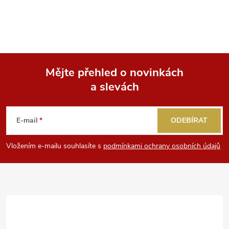
Mějte přehled o novinkách
a slevách
Z
á
E-mail
ODEBÍRAT
p
Vložením e-mailu souhlasíte s
podmínkami ochrany osobních údajů
a
t
í