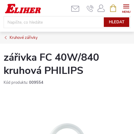
Přejít
NÁKUPNÍ
KOŠÍK
na
obsah
HLEDAT
Kruhové zářivky
zářivka FC 40W/840
kruhová PHILIPS
Kód produktu:
009554