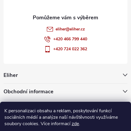
eliher
@
eliher.cz
+420 466 799 440
+420 724 022 362
Eliher
Obchodní informace
Partnerské weby
K personalizaci obsahu a reklam, poskytování funkcí
sociálních médií a analýze naší návštěvnosti využíváme
soubory cookies. Více informací
zde
.
Copyright 2026
Eliher
. Všechna práva vyhrazena.
Upravit nastavení