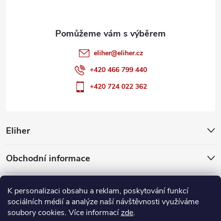
eliher
@
eliher.cz
+420 466 799 440
+420 724 022 362
Eliher
Obchodní informace
Partnerské weby
K personalizaci obsahu a reklam, poskytování funkcí
sociálních médií a analýze naší návštěvnosti využíváme
soubory cookies. Více informací
zde
.