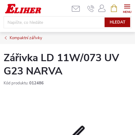
Přejít
NÁKUPNÍ
KOŠÍK
na
obsah
HLEDAT
Kompaktní zářivky
Zářivka LD 11W/073 UV
G23 NARVA
Kód produktu:
012486