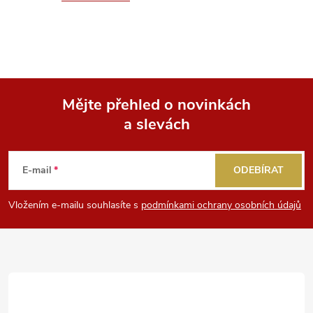
Mějte přehled o novinkách
a slevách
Z
á
E-mail
ODEBÍRAT
p
Vložením e-mailu souhlasíte s
podmínkami ochrany osobních údajů
a
t
í