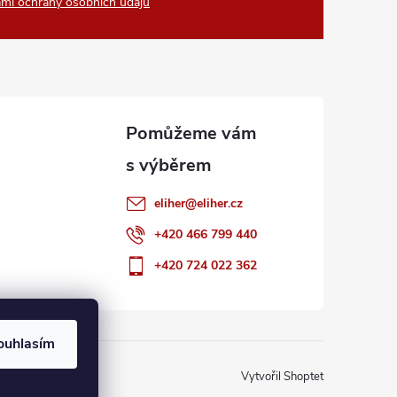
mi ochrany osobních údajů
eliher
@
eliher.cz
+420 466 799 440
+420 724 022 362
ouhlasím
Vytvořil Shoptet