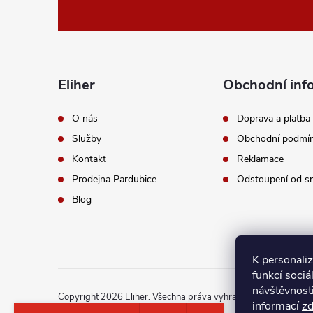
á
p
a
Eliher
Obchodní inf
t
O nás
Doprava a platba
Služby
Obchodní podmí
í
Kontakt
Reklamace
Prodejna Pardubice
Odstoupení od s
Blog
K personali
funkcí sociá
návštěvnost
Copyright 2026
Eliher
. Všechna práva vyhrazena.
Upravit nast
informací
z