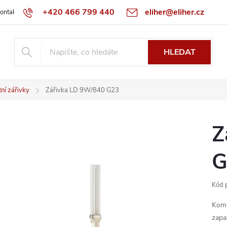
+420 466 799 440
eliher@eliher.cz
ontakt
Obchodní podmínky
Reklamační řád
Specialista na Bo
HLEDAT
ní zářivky
Zářivka LD 9W/840 G23
Z
G
Kód 
Komp
zapa