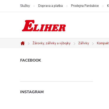
Přejít
Služby
Doprava a platba
Prodejna Pardubice
K
na
obsah
Žárovky, zářivky a výbojky
Zářivky
Kompakt
Domů
P
FACEBOOK
o
s
INSTAGRAM
t