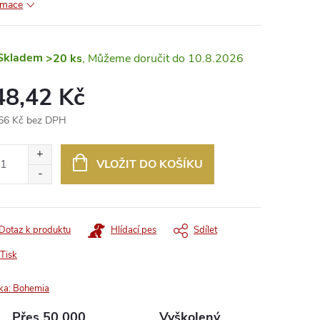
rmace
Skladem
>20 ks
10.8.2026
48,42 Kč
66 Kč bez DPH
ná
:
VLOŽIT DO KOŠÍKU
Dotaz k produktu
Hlídací pes
Sdílet
Tisk
ka:
Bohemia
Přes 50 000
Vyškolený