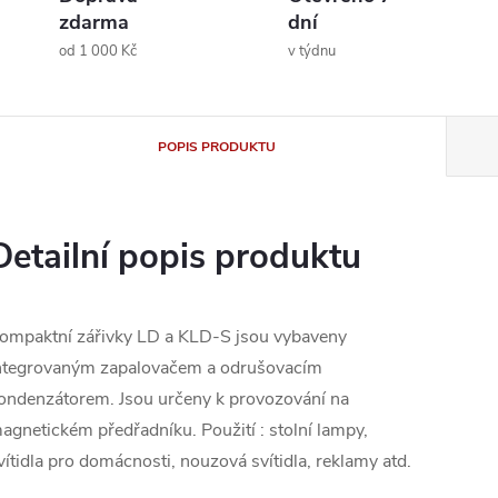
zdarma
dní
od 1 000 Kč
v týdnu
POPIS PRODUKTU
Detailní popis produktu
ompaktní zářivky LD a KLD-S jsou vybaveny
ntegrovaným zapalovačem a odrušovacím
ondenzátorem. Jsou určeny k provozování na
agnetickém předřadníku. Použití : stolní lampy,
vítidla pro domácnosti, nouzová svítidla, reklamy atd.