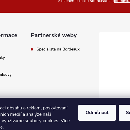
Vložením e-mailu souhlasíte s
podmínka
ormace
Partnerské weby
Specialista na Bordeaux
nky
mlouvy
zaci obsahu a reklam, poskytování
Odmítnout
S
lních médií a analýze naší
i využíváme soubory cookies. Více
avení cookies
de
.