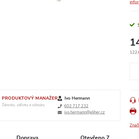
info
1
122,
Měr
cena
PRODUKTOVÝ MANAŽER
Ivo Hermann
Žárovky, zářivky a výbojky
602 717 232
ivo.hermann@eliher.cz
Znač
Doprava
Otevřeno 7