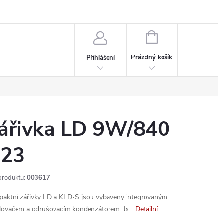
rdeaux
Kariéra
NÁKUPNÍ
KOŠÍK
Prázdný košík
Přihlášení
ářivka LD 9W/840
23
produktu:
003617
aktní zářivky LD a KLD-S jsou vybaveny integrovaným
lovačem a odrušovacím kondenzátorem. Js...
Detailní