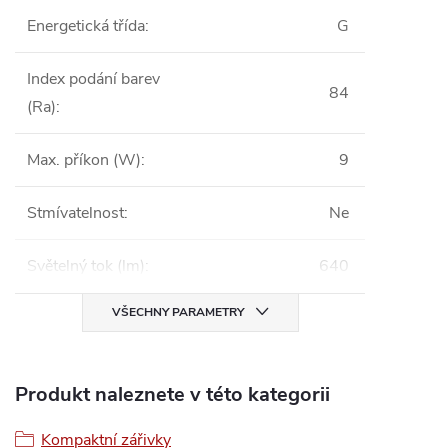
Energetická třída
:
G
Index podání barev
84
(Ra)
:
Max. příkon (W)
:
9
Stmívatelnost
:
Ne
Světelný tok (lm)
:
640
VŠECHNY PARAMETRY
Produkt naleznete v této kategorii
Kompaktní zářivky