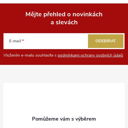
Mějte přehled o novinkách
a slevách
Z
á
E-mail
ODEBÍRAT
p
Vložením e-mailu souhlasíte s
podmínkami ochrany osobních údajů
a
t
í