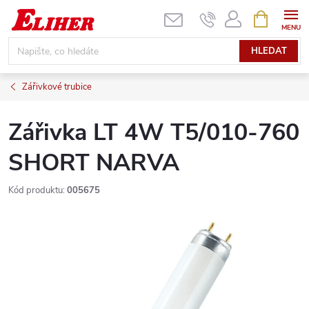
Přejít
NÁKUPNÍ
KOŠÍK
na
obsah
HLEDAT
Zářivkové trubice
Zářivka LT 4W T5/010-760
SHORT NARVA
Kód produktu:
005675