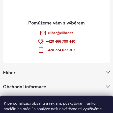
í
eliher
@
eliher.cz
+420 466 799 440
+420 724 022 362
Eliher
Obchodní informace
Partnerské weby
K personalizaci obsahu a reklam, poskytování funkcí
sociálních médií a analýze naší návštěvnosti využíváme