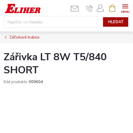
Přejít
NÁKUPNÍ
KOŠÍK
na
obsah
HLEDAT
Zářivkové trubice
Zářivka LT 8W T5/840
SHORT
Kód produktu:
009604