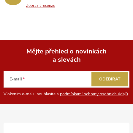
Zobrazit recenze
Mějte přehled o novinkách
a slevách
Z
á
E-mail
ODEBÍRAT
p
Vložením e-mailu souhlasíte s
podmínkami ochrany osobních údajů
a
t