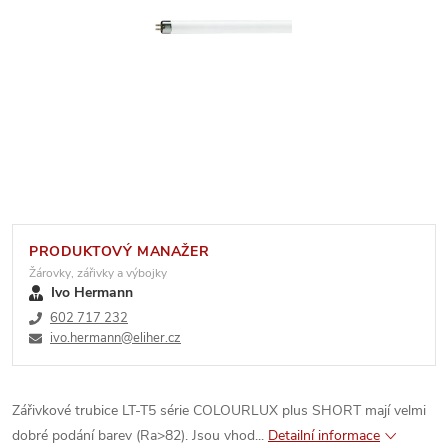
PRODUKTOVÝ MANAŽER
Žárovky, zářivky a výbojky
Ivo Hermann
602 717 232
ivo.hermann@eliher.cz
Zářivkové trubice LT-T5 série COLOURLUX plus SHORT mají velmi
dobré podání barev (Ra>82). Jsou vhod...
Detailní informace