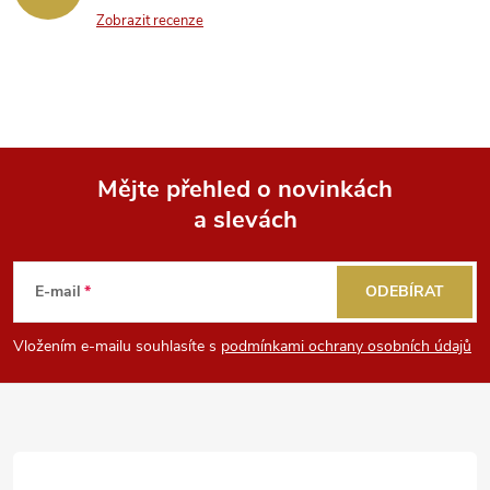
Zobrazit recenze
Mějte přehled o novinkách
a slevách
Z
á
E-mail
ODEBÍRAT
p
Vložením e-mailu souhlasíte s
podmínkami ochrany osobních údajů
a
t