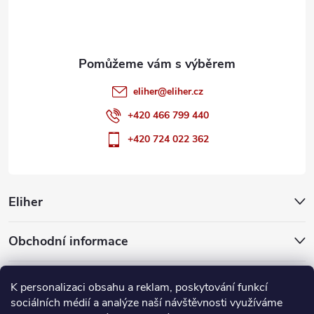
í
eliher
@
eliher.cz
+420 466 799 440
+420 724 022 362
Eliher
Obchodní informace
Partnerské weby
K personalizaci obsahu a reklam, poskytování funkcí
sociálních médií a analýze naší návštěvnosti využíváme