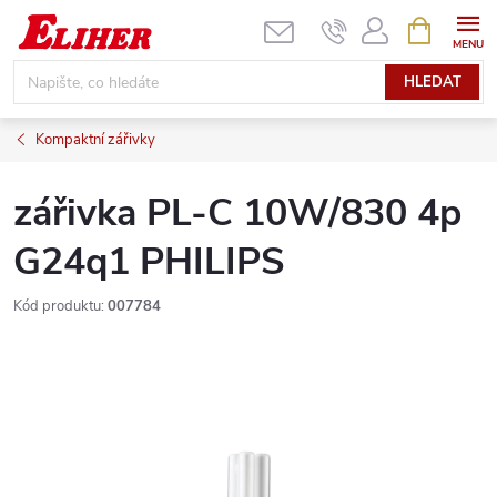
Přejít
NÁKUPNÍ
KOŠÍK
na
obsah
HLEDAT
Kompaktní zářivky
zářivka PL-C 10W/830 4p
G24q1 PHILIPS
Kód produktu:
007784