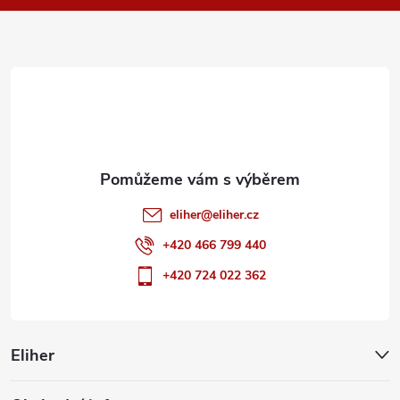
a
t
í
eliher
@
eliher.cz
+420 466 799 440
+420 724 022 362
Eliher