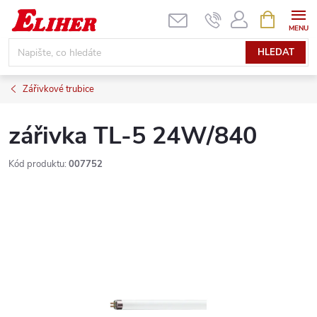
Přejít
NÁKUPNÍ
KOŠÍK
na
obsah
HLEDAT
Zářivkové trubice
zářivka TL-5 24W/840
Kód produktu:
007752