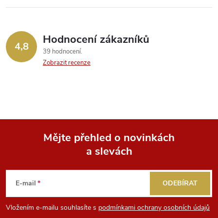
Hodnocení zákazníků
4,8
39 hodnocení
Zobrazit recenze
Mějte přehled o novinkách
a slevách
Z
á
E-mail
ODEBÍRAT
p
Vložením e-mailu souhlasíte s
podmínkami ochrany osobních údajů