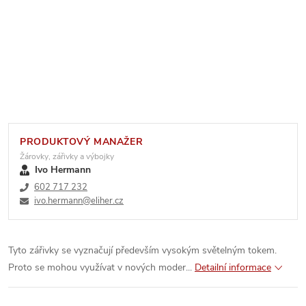
PRODUKTOVÝ MANAŽER
Žárovky, zářivky a výbojky
Ivo Hermann
602 717 232
ivo.hermann@eliher.cz
Tyto zářivky se vyznačují především vysokým světelným tokem.
Proto se mohou využívat v nových moder...
Detailní informace