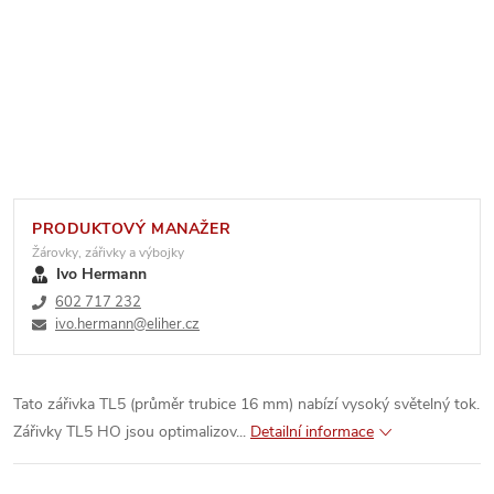
PRODUKTOVÝ MANAŽER
Žárovky, zářivky a výbojky
Ivo Hermann
602 717 232
ivo.hermann@eliher.cz
Tato zářivka TL5 (průměr trubice 16 mm) nabízí vysoký světelný tok.
Zářivky TL5 HO jsou optimalizov...
Detailní informace