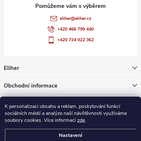
eliher
@
eliher.cz
+420 466 799 440
+420 724 022 362
Eliher
Obchodní informace
Partnerské weby
K personalizaci obsahu a reklam, poskytování funkcí
sociálních médií a analýze naší návštěvnosti využíváme
soubory cookies. Více informací
zde
.
Copyright 2026
Eliher
. Všechna práva vyhrazena.
Upravit nastavení
cookies
Nastavení