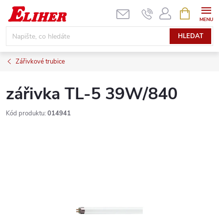
Přejít
NÁKUPNÍ
KOŠÍK
na
obsah
HLEDAT
Zářivkové trubice
zářivka TL-5 39W/840
Kód produktu:
014941