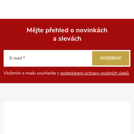
Mějte přehled o novinkách
a slevách
Z
á
E-mail
ODEBÍRAT
p
Vložením e-mailu souhlasíte s
podmínkami ochrany osobních údajů
a
t
í