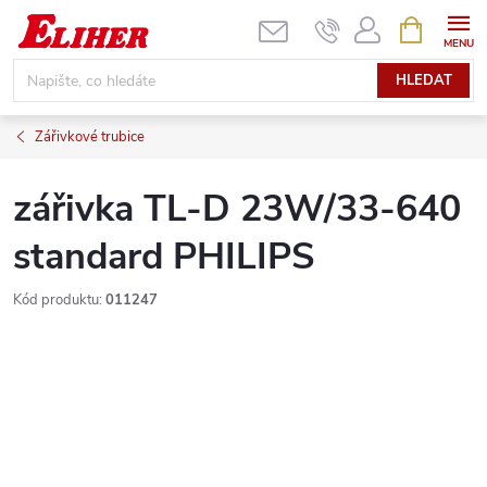
Přejít
NÁKUPNÍ
KOŠÍK
na
obsah
HLEDAT
Zářivkové trubice
zářivka TL-D 23W/33-640
standard PHILIPS
Kód produktu:
011247