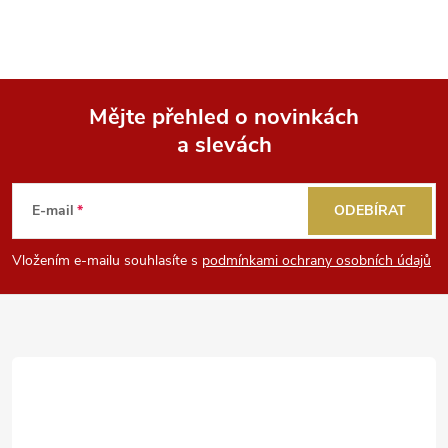
Mějte přehled o novinkách
a slevách
Z
á
E-mail
ODEBÍRAT
p
Vložením e-mailu souhlasíte s
podmínkami ochrany osobních údajů
a
t
í