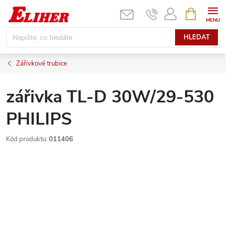
Přejít
NÁKUPNÍ
KOŠÍK
na
obsah
HLEDAT
Zářivkové trubice
zářivka TL-D 30W/29-530
PHILIPS
Kód produktu:
011406