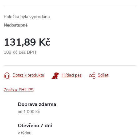
Položka byla vyprodána…
Nedostupné
131,89 Kč
109 Kč bez DPH
Měrná
cena:
Dotaz k produktu
Hlídací pes
Sdílet
Značka:
PHILIPS
Doprava zdarma
od 1 000 Kč
Otevřeno 7 dní
v týdnu