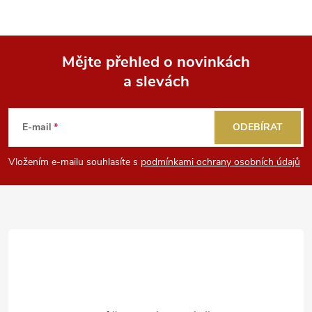
Mějte přehled o novinkách
a slevách
Z
á
E-mail
ODEBÍRAT
p
Vložením e-mailu souhlasíte s
podmínkami ochrany osobních údajů
a
t
í