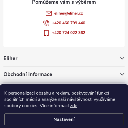
eliher
@
eliher.cz
+420 466 799 440
+420 724 022 362
Eliher
Obchodní informace
Partnerské weby
K personalizaci obsahu a reklam, poskytování funkcí
sociálních médií a analýze naší návštěvnosti využíváme
soubory cookies. Více informací
zde
.
Copyright 2026
Eliher
. Všechna práva vyhrazena.
Upravit nastavení
cookies
Nastavení