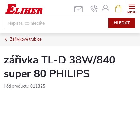
Přejít
NÁKUPNÍ
KOŠÍK
na
obsah
HLEDAT
Zářivkové trubice
zářivka TL-D 38W/840
super 80 PHILIPS
Kód produktu:
011325