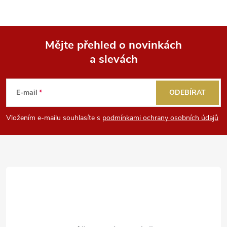
Mějte přehled o novinkách
a slevách
Z
á
E-mail
ODEBÍRAT
p
Vložením e-mailu souhlasíte s
podmínkami ochrany osobních údajů
a
t
í