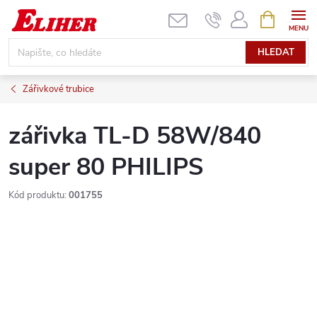
Přejít
NÁKUPNÍ
KOŠÍK
na
obsah
HLEDAT
Zářivkové trubice
zářivka TL-D 58W/840
super 80 PHILIPS
Kód produktu:
001755