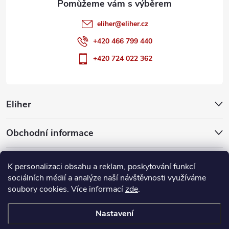
eliher
@
eliher.cz
+420 466 799 440
+420 724 022 362
Eliher
Obchodní informace
Partnerské weby
K personalizaci obsahu a reklam, poskytování funkcí
sociálních médií a analýze naší návštěvnosti využíváme
soubory cookies. Více informací
zde
.
Copyright 2026
Eliher
. Všechna práva vyhrazena.
Upravit nastavení
cookies
Nastavení