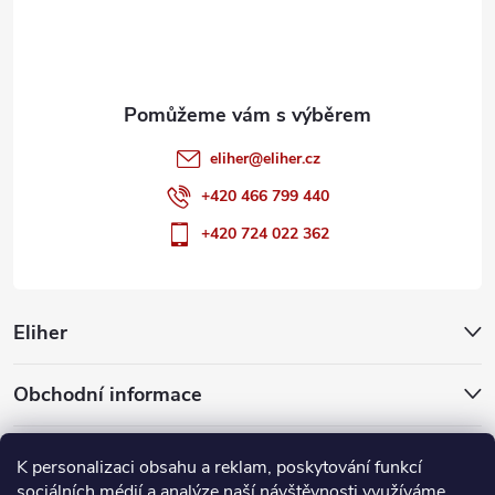
í
eliher
@
eliher.cz
+420 466 799 440
+420 724 022 362
Eliher
Obchodní informace
Partnerské weby
K personalizaci obsahu a reklam, poskytování funkcí
sociálních médií a analýze naší návštěvnosti využíváme