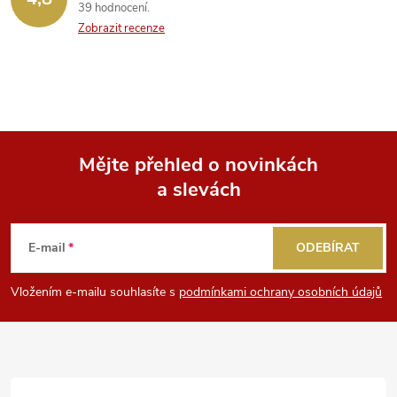
39 hodnocení
Zobrazit recenze
Mějte přehled o novinkách
a slevách
Z
á
E-mail
ODEBÍRAT
p
Vložením e-mailu souhlasíte s
podmínkami ochrany osobních údajů
a
t