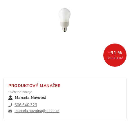
–91 %
293,61 Kč
PRODUKTOVÝ MANAŽER
Světelné zdroje
Marcela Novotná
606 640 323
marcela.novotna@eliher.cz