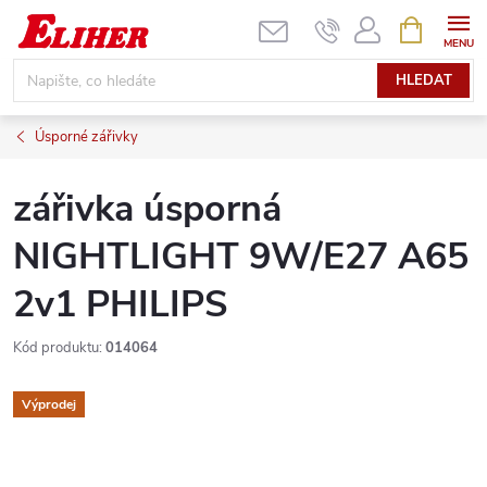
Přejít
NÁKUPNÍ
KOŠÍK
na
obsah
HLEDAT
Úsporné zářivky
zářivka úsporná
NIGHTLIGHT 9W/E27 A65
2v1 PHILIPS
Kód produktu:
014064
Výprodej