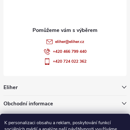
í
eliher
@
eliher.cz
+420 466 799 440
+420 724 022 362
Eliher
Obchodní informace
Partnerské weby
K personalizaci obsahu a reklam, poskytování funkcí
sociálních médií a analýze naší návštěvnosti využíváme