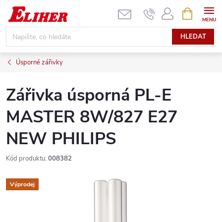
Přejít
NÁKUPNÍ
KOŠÍK
na
obsah
HLEDAT
Úsporné zářivky
Zářivka úsporná PL-E
MASTER 8W/827 E27
NEW PHILIPS
Kód produktu:
008382
Výprodej