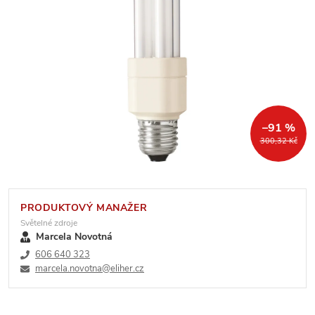
–91 %
300,32 Kč
PRODUKTOVÝ MANAŽER
Světelné zdroje
Marcela Novotná
606 640 323
marcela.novotna@eliher.cz