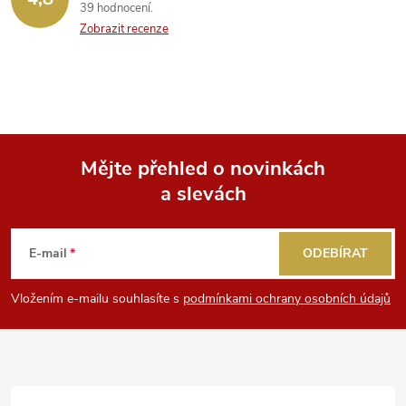
39 hodnocení
Zobrazit recenze
Mějte přehled o novinkách
a slevách
Z
á
E-mail
ODEBÍRAT
p
Vložením e-mailu souhlasíte s
podmínkami ochrany osobních údajů
a
t