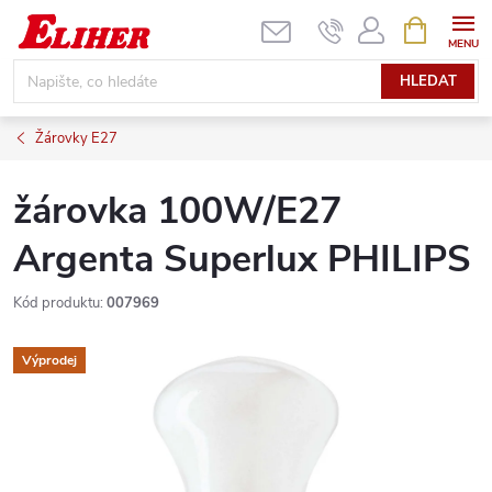
Přejít
NÁKUPNÍ
KOŠÍK
na
obsah
HLEDAT
Žárovky E27
žárovka 100W/E27
Argenta Superlux PHILIPS
Kód produktu:
007969
Výprodej