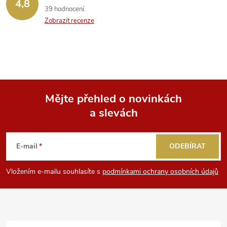
4,8
39 hodnocení
Zobrazit recenze
Mějte přehled o novinkách
a slevách
Z
á
E-mail
ODEBÍRAT
p
Vložením e-mailu souhlasíte s
podmínkami ochrany osobních údajů
a
t