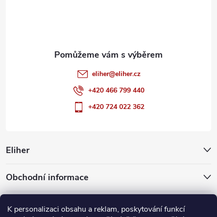
í
eliher
@
eliher.cz
+420 466 799 440
+420 724 022 362
Eliher
Obchodní informace
Partnerské weby
K personalizaci obsahu a reklam, poskytování funkcí