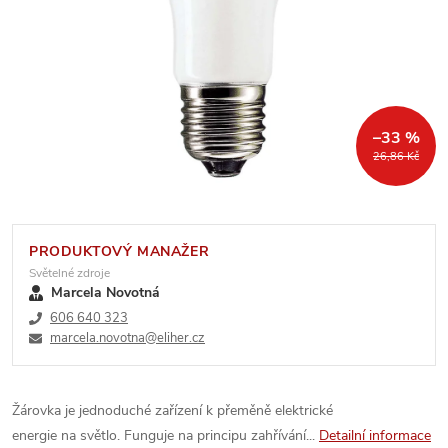
–33 %
26,86 Kč
PRODUKTOVÝ MANAŽER
Světelné zdroje
Marcela Novotná
606 640 323
marcela.novotna@eliher.cz
Žárovka je jednoduché zařízení k přeměně elektrické
energie na světlo. Funguje na principu zahřívání...
Detailní informace