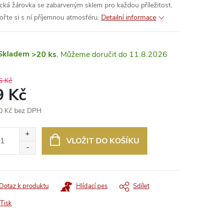
ická žárovka se zabarveným sklem pro každou příležitost.
ořte si s ní příjemnou atmosféru.
Detailní informace
Skladem
>20 ks
11.8.2026
5 Kč
9 Kč
0 Kč bez DPH
ná
:
VLOŽIT DO KOŠÍKU
Dotaz k produktu
Hlídací pes
Sdílet
Tisk