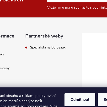
Vložením e-mailu souhlasíte s
podmínka
ormace
Partnerské weby
Specialista na Bordeaux
nky
mlouvy
zaci obsahu a reklam, poskytování
Odmítnout
S
lních médií a analýze naší
i využíváme soubory cookies. Více