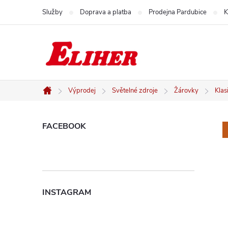
Přejít
Služby
Doprava a platba
Prodejna Pardubice
K
na
obsah
Výprodej
Světelné zdroje
Žárovky
Klas
Domů
P
FACEBOOK
o
s
INSTAGRAM
t