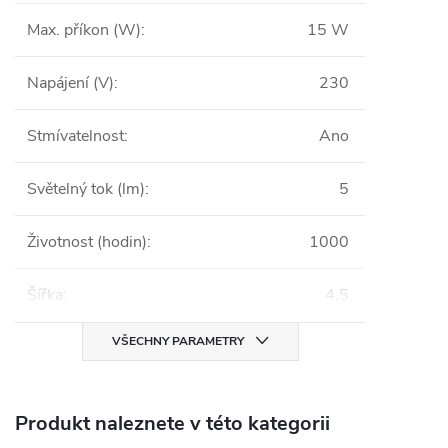
Max. příkon (W)
:
15 W
Napájení (V)
:
230
Stmívatelnost
:
Ano
Světelný tok (lm)
:
5
Životnost (hodin)
:
1000
Šířka
:
4,5
VŠECHNY PARAMETRY
Produkt naleznete v této kategorii