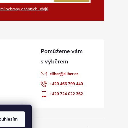
mi ochrany osobních údajů
eliher
@
eliher.cz
+420 466 799 440
+420 724 022 362
ouhlasím