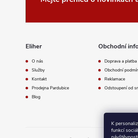
Z
á
p
a
Eliher
Obchodní inf
t
O nás
Doprava a platba
Služby
Obchodní podmí
í
Kontakt
Reklamace
Prodejna Pardubice
Odstoupení od s
Blog
K personali
funkcí sociá
návštěvnost