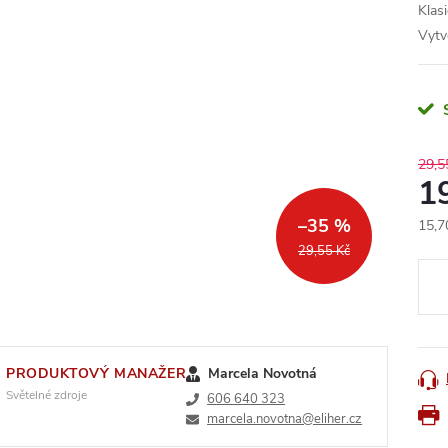
Klas
Vytv
29,5
1
–35 %
15,7
Měr
29,55 Kč
cena
PRODUKTOVÝ MANAŽER
Marcela Novotná
Světelné zdroje
606 640 323
marcela.novotna@eliher.cz