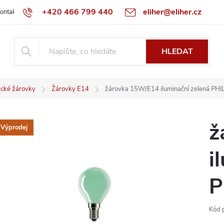
+420 466 799 440
eliher@eliher.cz
ontakt
Obchodní podmínky
Reklamační řád
Specialista na Bo
HLEDAT
ické žárovky
Žárovky E14
žárovka 15W/E14 iluminační zelená PHI
ž
Výprodej
i
P
Kód 