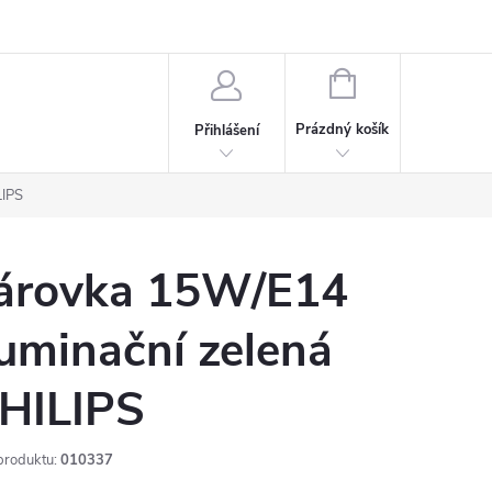
rdeaux
Kariéra
NÁKUPNÍ
KOŠÍK
Prázdný košík
Přihlášení
LIPS
árovka 15W/E14
luminační zelená
HILIPS
produktu:
010337