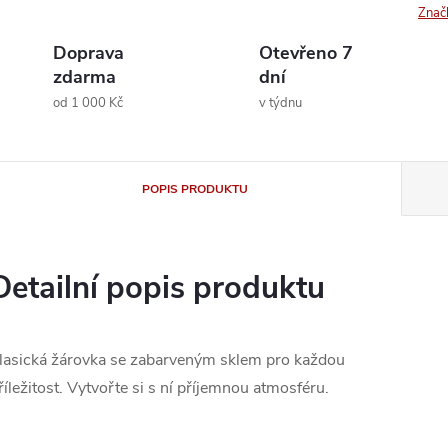
Znač
Doprava
Otevřeno 7
zdarma
dní
od 1 000 Kč
v týdnu
POPIS PRODUKTU
Detailní popis produktu
lasická žárovka se zabarveným sklem pro každou
říležitost. Vytvořte si s ní příjemnou atmosféru.