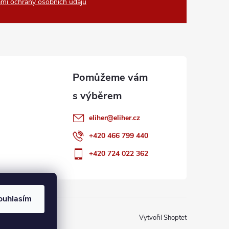
mi ochrany osobních údajů
eliher
@
eliher.cz
+420 466 799 440
+420 724 022 362
ouhlasím
Vytvořil Shoptet