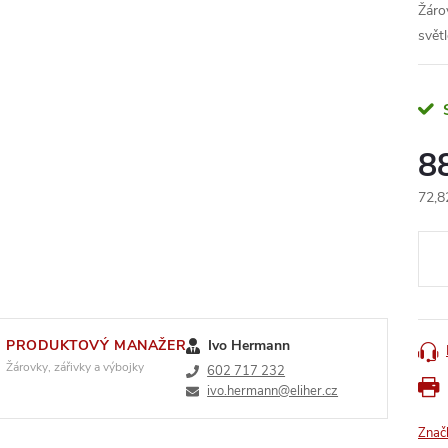
Žáro
svět
8
72,8
Měr
cena
PRODUKTOVÝ MANAŽER
Ivo Hermann
Žárovky, zářivky a výbojky
602 717 232
ivo.hermann@eliher.cz
Znač