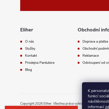
á
p
a
Eliher
Obchodní inf
t
O nás
Doprava a platba
Služby
Obchodní podmí
í
Kontakt
Reklamace
Prodejna Pardubice
Odstoupení od s
Blog
K personali
funkcí sociá
návštěvnost
Copyright 2026
Eliher
. Všechna práva vyhrazena.
Upravit nast
informací
z