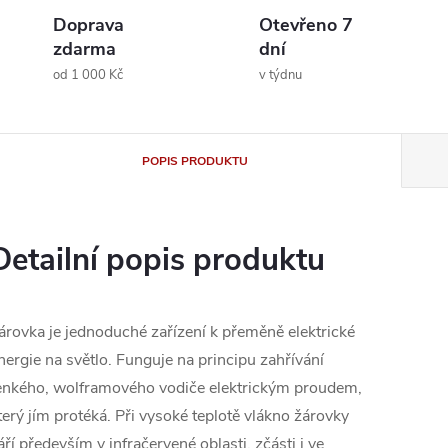
Doprava
Otevřeno 7
zdarma
dní
od 1 000 Kč
v týdnu
POPIS PRODUKTU
Detailní popis produktu
árovka je jednoduché zařízení k přeměně elektrické
nergie na světlo. Funguje na principu zahřívání
enkého, wolframového vodiče elektrickým proudem,
terý jím protéká. Při vysoké teplotě vlákno žárovky
áří především v infračervené oblasti, zčásti i ve