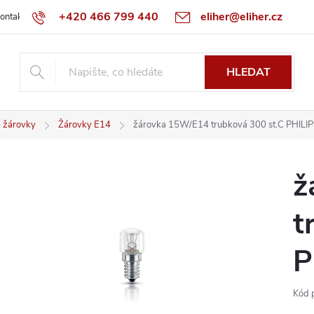
+420 466 799 440
eliher@eliher.cz
ontakt
Obchodní podmínky
Reklamační řád
Specialista na Bo
HLEDAT
é žárovky
Žárovky E14
žárovka 15W/E14 trubková 300 st.C PHILI
ž
t
P
Kód 