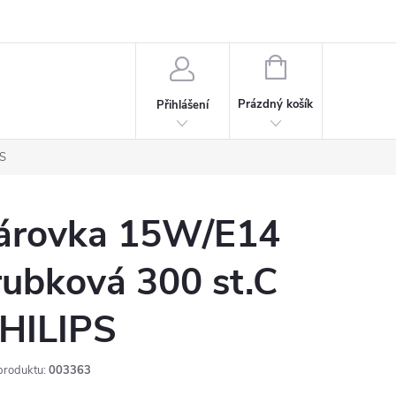
rdeaux
Kariéra
NÁKUPNÍ
KOŠÍK
Prázdný košík
Přihlášení
PS
árovka 15W/E14
rubková 300 st.C
HILIPS
produktu:
003363