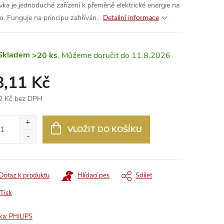
vka je jednoduché zařízení k přeměně elektrické energie na
lo. Funguje na principu zahříván...
Detailní informace
Skladem
>20 ks
11.8.2026
8,11 Kč
2 Kč bez DPH
ná
:
VLOŽIT DO KOŠÍKU
Dotaz k produktu
Hlídací pes
Sdílet
Tisk
ka:
PHILIPS