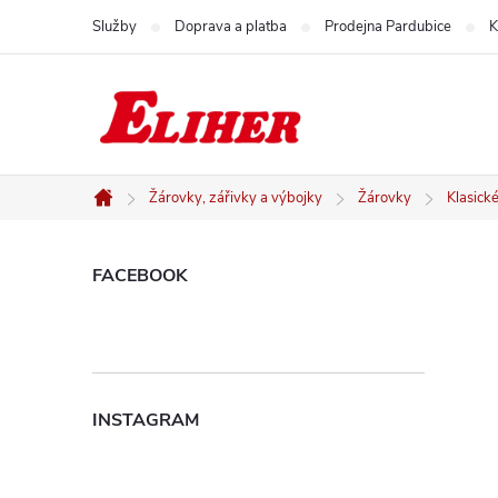
Přejít
Služby
Doprava a platba
Prodejna Pardubice
K
na
obsah
Žárovky, zářivky a výbojky
Žárovky
Klasick
Domů
P
FACEBOOK
o
s
INSTAGRAM
t