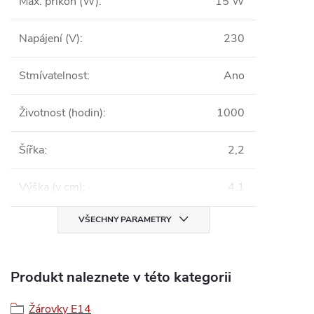
Max. příkon (W)
:
15 W
Napájení (V)
:
230
Stmívatelnost
:
Ano
Životnost (hodin)
:
1000
Šířka
:
2,2
Výška (v cm)
:
4,1
VŠECHNY PARAMETRY
Produkt naleznete v této kategorii
Žárovky E14