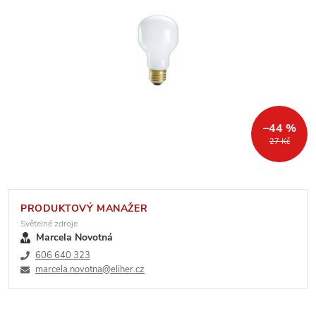
–44 %
27 Kč
PRODUKTOVÝ MANAŽER
Světelné zdroje
Marcela Novotná
606 640 323
marcela.novotna@eliher.cz