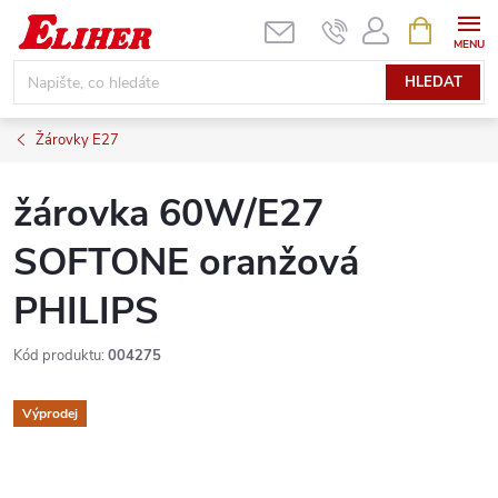
Přejít
NÁKUPNÍ
KOŠÍK
na
obsah
HLEDAT
Žárovky E27
žárovka 60W/E27
SOFTONE oranžová
PHILIPS
Kód produktu:
004275
Výprodej