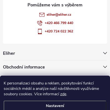
eliher
@
eliher.cz
+420 466 799 440
+420 724 022 362
Eliher
Obchodní informace
Partnerské weby
K personalizaci obsahu a reklam, poskytování funkcí
sociálních médií a analýze naší návštěvnosti využíváme
soubory cookies. Více informací
zde
.
Copyright 2026
Eliher
. Všechna práva vyhrazena.
Upravit nastavení
cookies
Nastavení