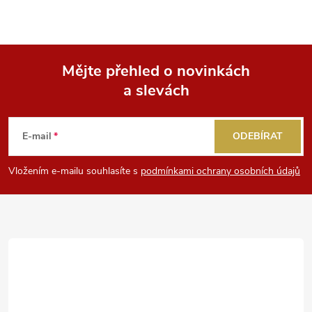
Mějte přehled o novinkách
a slevách
Z
á
E-mail
ODEBÍRAT
p
Vložením e-mailu souhlasíte s
podmínkami ochrany osobních údajů
a
t
í