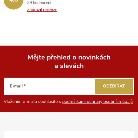
39 hodnocení
Zobrazit recenze
Mějte přehled o novinkách
a slevách
Z
á
E-mail
ODEBÍRAT
p
Vložením e-mailu souhlasíte s
podmínkami ochrany osobních údajů
a
t