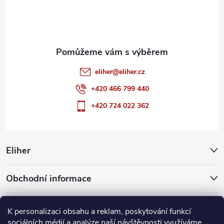
í
eliher
@
eliher.cz
+420 466 799 440
+420 724 022 362
Eliher
Obchodní informace
Partnerské weby
K personalizaci obsahu a reklam, poskytování funkcí
sociálních médií a analýze naší návštěvnosti využíváme