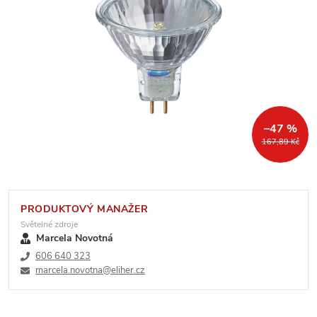
–47 %
167,89 Kč
PRODUKTOVÝ MANAŽER
Světelné zdroje
Marcela Novotná
606 640 323
marcela.novotna@eliher.cz