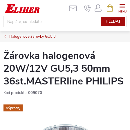
Přejít
NÁKUPNÍ
KOŠÍK
na
obsah
HLEDAT
Halogenové žárovky GU5,3
Žárovka halogenová
20W/12V GU5,3 50mm
36st.MASTERline PHILIPS
Kód produktu:
009070
Výprodej