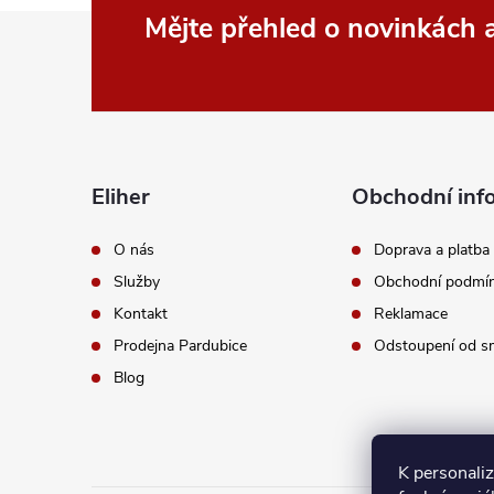
Z
Mějte přehled o novinkách
á
p
a
Eliher
Obchodní inf
t
O nás
Doprava a platba
Služby
Obchodní podmí
í
Kontakt
Reklamace
Prodejna Pardubice
Odstoupení od s
Blog
K personali