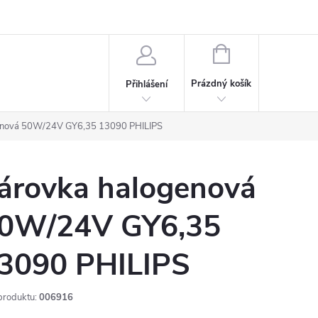
rdeaux
Kariéra
NÁKUPNÍ
KOŠÍK
Prázdný košík
Přihlášení
enová 50W/24V GY6,35 13090 PHILIPS
árovka halogenová
0W/24V GY6,35
3090 PHILIPS
produktu:
006916