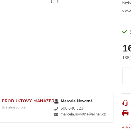
Nízk
dekor
1
138,
Měr
cena
PRODUKTOVÝ MANAŽER
Marcela Novotná
Světelné zdroje
606 640 323
marcela.novotna@eliher.cz
Znač