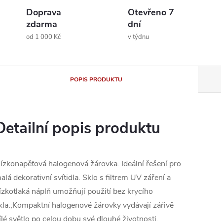
Doprava
Otevřeno 7
zdarma
dní
od 1 000 Kč
v týdnu
POPIS PRODUKTU
Detailní popis produktu
ízkonapěťová halogenová žárovka. Ideální řešení pro
alá dekorativní svítidla. Sklo s filtrem UV záření a
ízkotlaká náplň umožňují použití bez krycího
kla.;Kompaktní halogenové žárovky vydávají zářivě
ílé světlo po celou dobu své dlouhé životnosti.