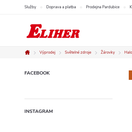
Přejít
Služby
Doprava a platba
Prodejna Pardubice
K
na
obsah
Výprodej
Světelné zdroje
Žárovky
Hal
Domů
P
FACEBOOK
o
s
INSTAGRAM
t