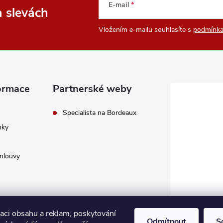
E-mail
a slevách
Vložením e-mailu souhlasíte s
podmínka
ormace
Partnerské weby
Specialista na Bordeaux
nky
mlouvy
zaci obsahu a reklam, poskytování
Odmítnout
S