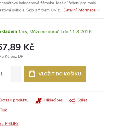
onapěťová halogenová žárovka. Ideální řešení pro malá
ativní svítidla. Sklo s filtrem UV z...
Detailní informace
Skladem
1 ks
11.8.2026
67,89 Kč
75 Kč bez DPH
ná
:
VLOŽIT DO KOŠÍKU
Dotaz k produktu
Hlídací pes
Sdílet
Tisk
ka:
PHILIPS