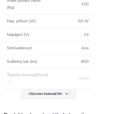
Index podání barev
100
(Ra)
:
Max. příkon (W)
:
50 W
Napájení (V)
:
24
Stmívatelnost
:
Ano
Světelný tok (lm)
:
850
Teplota chromatičnosti
3000
(K)
:
VŠECHNY PARAMETRY