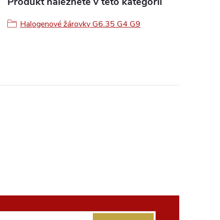
Produkt naleznete v této kategorii
Halogenové žárovky G6.35 G4 G9