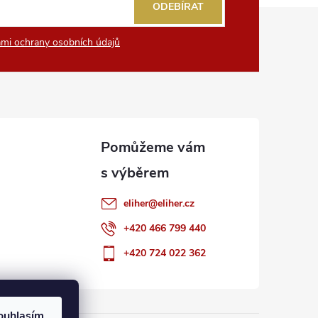
ODEBÍRAT
mi ochrany osobních údajů
eliher
@
eliher.cz
+420 466 799 440
+420 724 022 362
ouhlasím