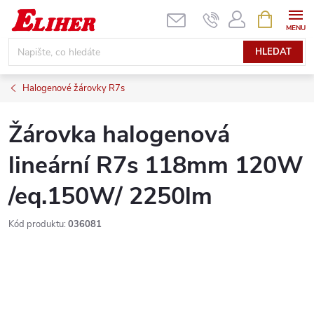
Přejít
NÁKUPNÍ
KOŠÍK
na
obsah
HLEDAT
Halogenové žárovky R7s
Žárovka halogenová
lineární R7s 118mm 120W
/eq.150W/ 2250lm
Kód produktu:
036081