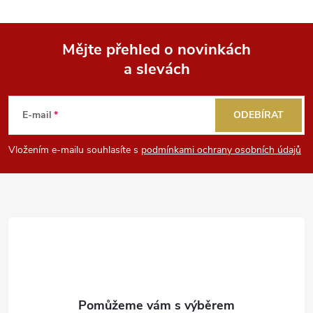
Mějte přehled o novinkách
a slevách
Z
á
E-mail
ODEBÍRAT
p
Vložením e-mailu souhlasíte s
podmínkami ochrany osobních údajů
a
t
í