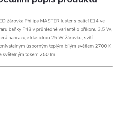
ED žárovka Philips MASTER luster s paticí
E14
ve
varu baňky P48 v průhledné variantě o příkonu 3,5 W,
terá nahrazuje klasickou 25 W žárovku, svítí
tmívatelným úsporným teplým bílým světlem
2700 K
e světelným tokem 250 lm.