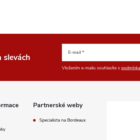
E-mail
a slevách
Vložením e-mailu souhlasíte s
podmínka
ormace
Partnerské weby
Specialista na Bordeaux
nky