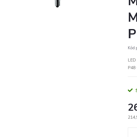
M
M
P
Kód 
LED 
P48 
2
214,
Měr
cena