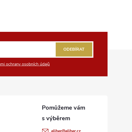
ODEBÍRAT
mi ochrany osobních údajů
eliher
@
eliher.cz