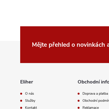
Z
Mějte přehled o novinkách
á
p
a
Eliher
Obchodní inf
t
O nás
Doprava a platba
Služby
Obchodní podmí
í
Kontakt
Reklamace