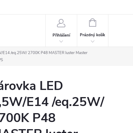
rdeaux
Kariéra
NÁKUPNÍ
KOŠÍK
Prázdný košík
Přihlášení
W/E14 /eq.25W/ 2700K P48 MASTER luster Master
PS
árovka LED
,5W/E14 /eq.25W/
700K P48