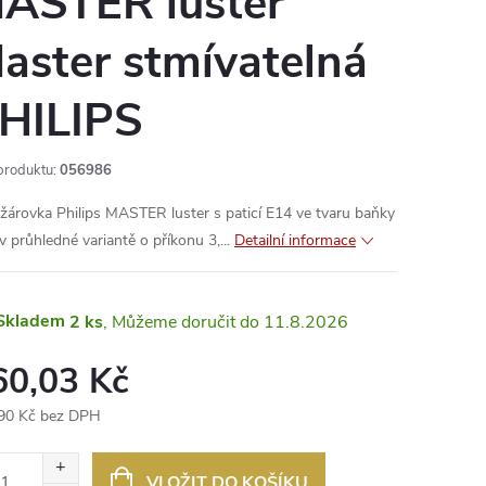
ASTER luster
aster stmívatelná
HILIPS
produktu:
056986
žárovka Philips MASTER luster s paticí E14 ve tvaru baňky
v průhledné variantě o příkonu 3,...
Detailní informace
Skladem
2 ks
11.8.2026
60,03 Kč
90 Kč bez DPH
ná
:
VLOŽIT DO KOŠÍKU