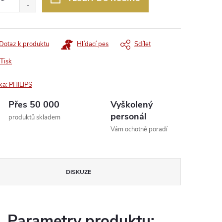
Dotaz k produktu
Hlídací pes
Sdílet
Tisk
ka:
PHILIPS
Přes 50 000
Vyškolený
personál
produktů skladem
Vám ochotně poradí
DISKUZE
Parametry produktu: