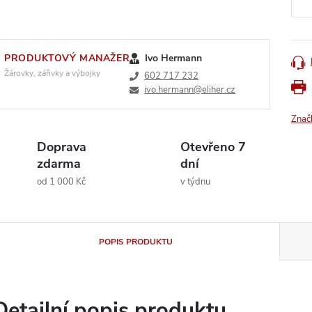
PRODUKTOVÝ MANAŽER
Ivo Hermann
Žárovky, zářivky a výbojky
602 717 232
ivo.hermann@eliher.cz
Znač
Doprava
Otevřeno 7
zdarma
dní
od 1 000 Kč
v týdnu
POPIS PRODUKTU
Detailní popis produktu