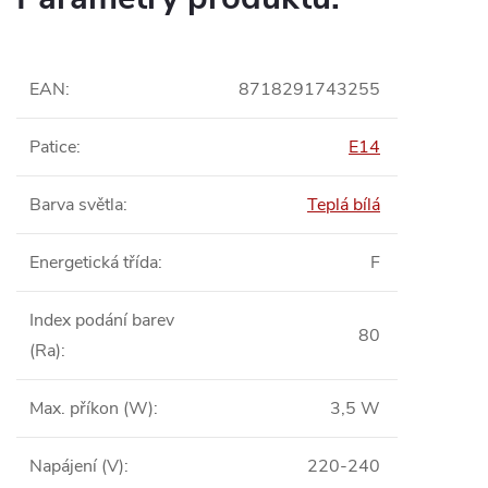
EAN
:
8718291743255
Patice
:
E14
Barva světla
:
Teplá bílá
Energetická třída
:
F
Index podání barev
80
(Ra)
:
Max. příkon (W)
:
3,5 W
Napájení (V)
:
220-240