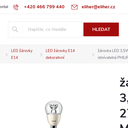
+420 466 799 440
eliher@eliher.cz
ontakt
Obchodní podmínky
Reklamační řád
Specialista na Bo
HLEDAT
LED žárovky
LED žárovky E14
žárovka LED 3,5
E14
dekorativní
stmívatelná PHILI
ž
3
2