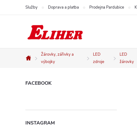
Přejít
Služby
Doprava a platba
Prodejna Pardubice
K
na
obsah
Žárovky, zářivky a
LED
LED
Domů
výbojky
zdroje
žárovky
P
FACEBOOK
o
s
INSTAGRAM
t