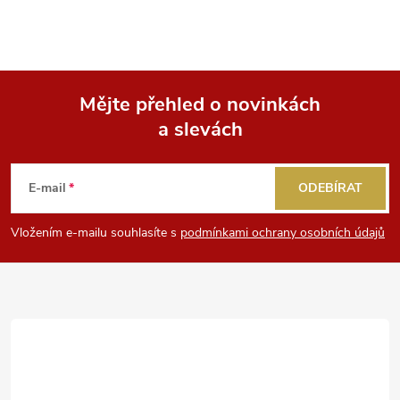
Mějte přehled o novinkách
a slevách
Z
á
E-mail
ODEBÍRAT
p
Vložením e-mailu souhlasíte s
podmínkami ochrany osobních údajů
a
t
í