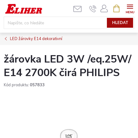
Přejít
NÁKUPNÍ
KOŠÍK
na
obsah
HLEDAT
LED žárovky E14 dekorativní
žárovka LED 3W /eq.25W/
E14 2700K čirá PHILIPS
Kód produktu:
057833