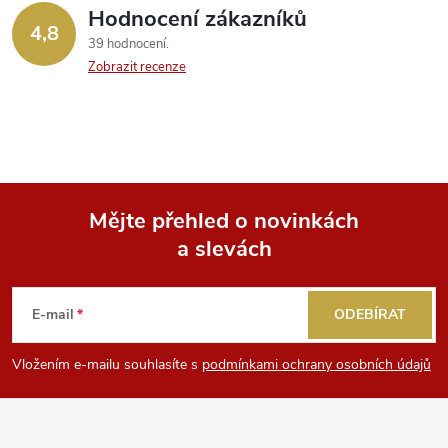
Hodnocení zákazníků
4,8
39 hodnocení
Zobrazit recenze
Mějte přehled o novinkách
a slevách
Z
á
E-mail
ODEBÍRAT
p
Vložením e-mailu souhlasíte s
podmínkami ochrany osobních údajů
a