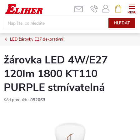
Přejít
NÁKUPNÍ
KOŠÍK
na
obsah
HLEDAT
LED žárovky E27 dekorativní
žárovka LED 4W/E27
120lm 1800 KT110
PURPLE stmívatelná
Kód produktu:
092063