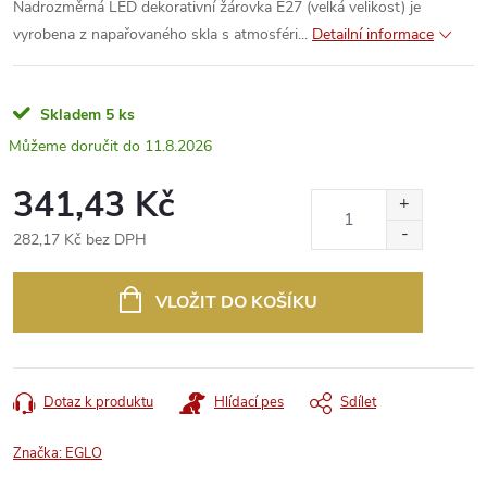
Nadrozměrná LED dekorativní žárovka E27 (velká velikost) je
vyrobena z napařovaného skla s atmosféri...
Detailní informace
Skladem
5 ks
11.8.2026
341,43 Kč
282,17 Kč bez DPH
Měrná
cena:
VLOŽIT DO KOŠÍKU
Dotaz k produktu
Hlídací pes
Sdílet
Značka:
EGLO