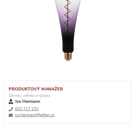
PRODUKTOVÝ MANAŽER
Žárovky, zářivky a výbojky
Ivo Hermann
602 717 232
ivo.hermann@eliher.cz