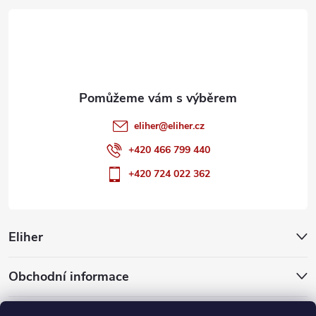
t
í
eliher
@
eliher.cz
+420 466 799 440
+420 724 022 362
Eliher
Obchodní informace