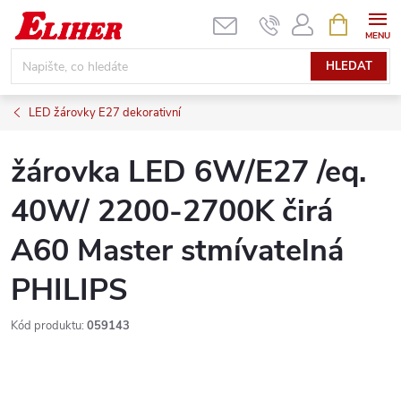
Přejít
NÁKUPNÍ
KOŠÍK
na
obsah
HLEDAT
LED žárovky E27 dekorativní
žárovka LED 6W/E27 /eq.
40W/ 2200-2700K čirá
A60 Master stmívatelná
PHILIPS
Kód produktu:
059143