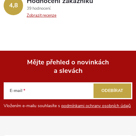
Hodnocení zákazníků
4,8
39 hodnocení
Zobrazit recenze
Mějte přehled o novinkách
a slevách
Z
á
E-mail
ODEBÍRAT
p
Vložením e-mailu souhlasíte s
podmínkami ochrany osobních údajů
a