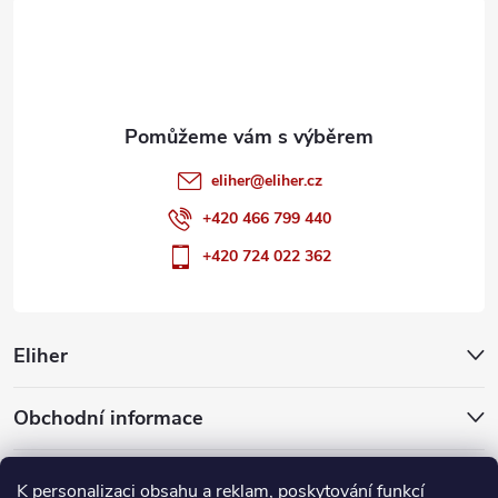
t
í
eliher
@
eliher.cz
+420 466 799 440
+420 724 022 362
Eliher
Obchodní informace
Partnerské weby
K personalizaci obsahu a reklam, poskytování funkcí