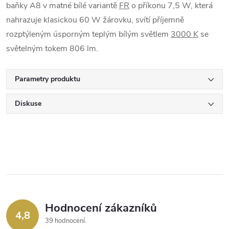
baňky A8 v matné bílé variantě
FR
o příkonu 7,5 W, která
nahrazuje klasickou 60 W žárovku, svítí příjemně
rozptýleným úsporným teplým bílým světlem
3000 K
se
světelným tokem 806 lm.
Parametry produktu
Diskuse
Hodnocení zákazníků
4,8
39 hodnocení