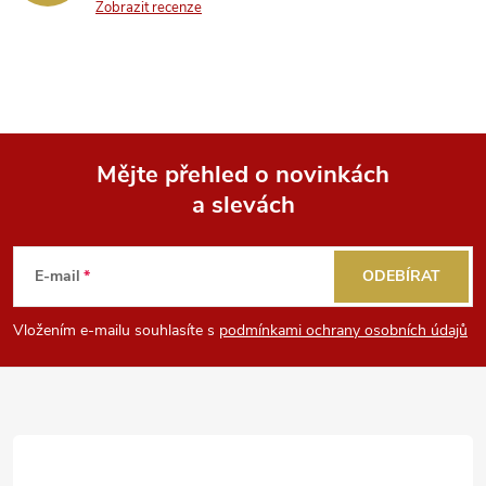
Zobrazit recenze
Mějte přehled o novinkách
a slevách
Z
á
E-mail
ODEBÍRAT
p
Vložením e-mailu souhlasíte s
podmínkami ochrany osobních údajů
a
t