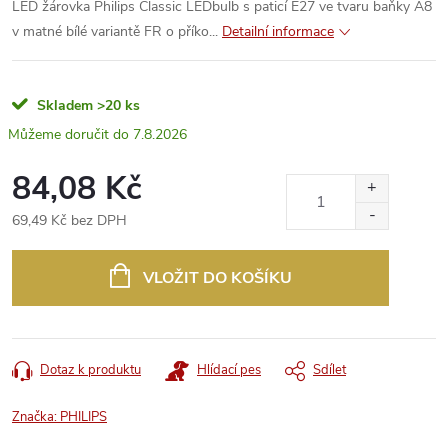
LED žárovka Philips Classic LEDbulb s paticí E27 ve tvaru baňky A8
v matné bílé variantě FR o příko...
Detailní informace
Skladem
>20 ks
7.8.2026
84,08 Kč
69,49 Kč bez DPH
Měrná
cena:
VLOŽIT DO KOŠÍKU
Dotaz k produktu
Hlídací pes
Sdílet
Značka:
PHILIPS