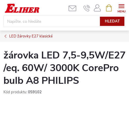
Přejít
NÁKUPNÍ
KOŠÍK
na
obsah
HLEDAT
LED žárovky E27 klasické
žárovka LED 7,5-9,5W/E27
/eq. 60W/ 3000K CorePro
bulb A8 PHILIPS
Kód produktu:
059102