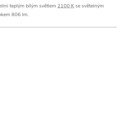
elmi teplým bílým světlem
2100 K
se světelným
okem 806 lm.