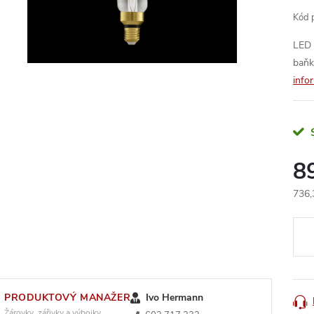
Kód 
LED 
baňk
info
8
736,
Měr
cena
PRODUKTOVÝ MANAŽER
Ivo Hermann
Žárovky, zářivky a výbojky