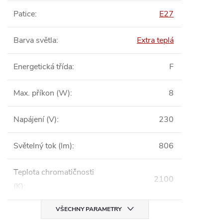
Patice
:
E27
Barva světla
:
Extra teplá
Energetická třída
:
F
Max. příkon (W)
:
8
Napájení (V)
:
230
Světelný tok (lm)
:
806
Teplota chromatičnosti
2100
(K)
:
VŠECHNY PARAMETRY