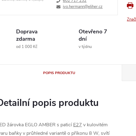
602 717 232
ivo.hermann@eliher.cz
Znač
Doprava
Otevřeno 7
zdarma
dní
od 1 000 Kč
v týdnu
POPIS PRODUKTU
Detailní popis produktu
ED žárovka EGLO AMBER s paticí
E27
v kulovitém
varu baňky v průhledné variantě o příkonu 8 W, svítí