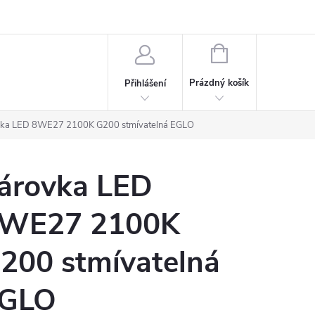
rdeaux
Kariéra
NÁKUPNÍ
KOŠÍK
Prázdný košík
Přihlášení
vka LED 8WE27 2100K G200 stmívatelná EGLO
árovka LED
WE27 2100K
200 stmívatelná
GLO