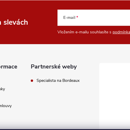
E-mail
a slevách
Vložením e-mailu souhlasíte s
podmínka
ormace
Partnerské weby
Specialista na Bordeaux
nky
mlouvy