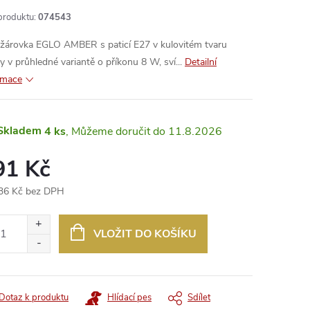
produktu:
074543
žárovka EGLO AMBER s paticí E27 v kulovitém tvaru
y v průhledné variantě o příkonu 8 W, sví...
Detailní
rmace
Skladem
4 ks
11.8.2026
91 Kč
36 Kč bez DPH
ná
:
VLOŽIT DO KOŠÍKU
Dotaz k produktu
Hlídací pes
Sdílet