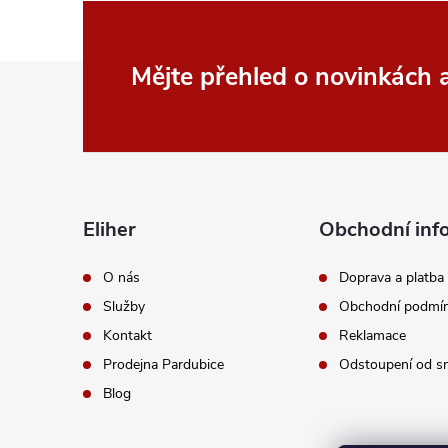
Z
Mějte přehled o novinkách
á
p
a
Eliher
Obchodní inf
t
O nás
Doprava a platba
Služby
Obchodní podmí
í
Kontakt
Reklamace
Prodejna Pardubice
Odstoupení od s
Blog