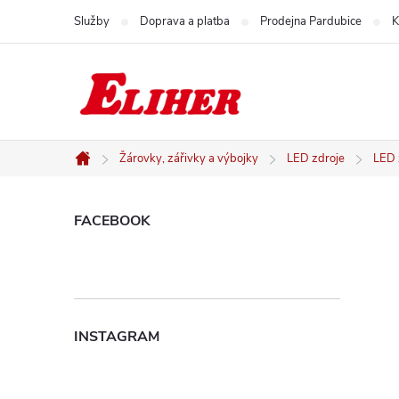
Přejít
Služby
Doprava a platba
Prodejna Pardubice
K
na
obsah
Žárovky, zářivky a výbojky
LED zdroje
LED 
Domů
P
FACEBOOK
o
s
INSTAGRAM
t