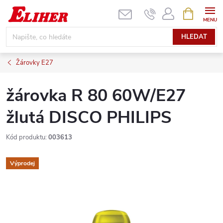
Přejít
NÁKUPNÍ
KOŠÍK
na
obsah
HLEDAT
Žárovky E27
žárovka R 80 60W/E27
žlutá DISCO PHILIPS
Kód produktu:
003613
Výprodej