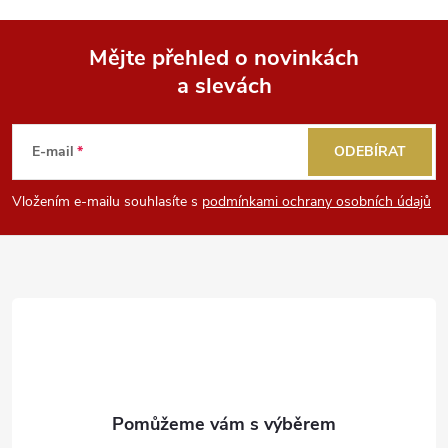
Mějte přehled o novinkách
a slevách
Z
á
E-mail
ODEBÍRAT
p
Vložením e-mailu souhlasíte s
podmínkami ochrany osobních údajů
a
t
í