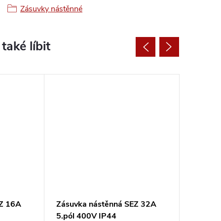
Zásuvky nástěnné
EZ 16A
Zásuvka nástěnná SEZ 32A
Zásuvka
5.pól 400V IP44
5.pól 4