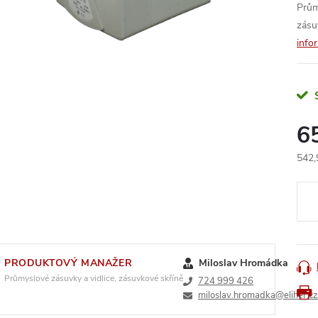
Prům
zásu
info
6
542,
Měr
cena
PRODUKTOVÝ MANAŽER
Miloslav Hromádka
Průmyslové zásuvky a vidlice, zásuvkové skříně
724 999 426
miloslav.hromadka@eliher.cz