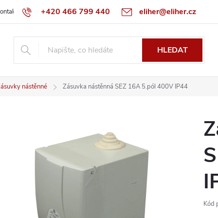
+420 466 799 440
eliher@eliher.cz
ontakt
Obchodní podmínky
Reklamační řád
Specialista na Bo
HLEDAT
ásuvky nástěnné
Zásuvka nástěnná SEZ 16A 5.pól 400V IP44
Z
S
I
Kód 