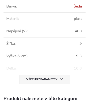
Barva
:
Šedá
Materiál
:
plast
Napájení (V)
:
400
Šířka
:
9
Výška (v cm)
:
9,3
Délka
:
10,6
VŠECHNY PARAMETRY
Produkt naleznete v této kategorii