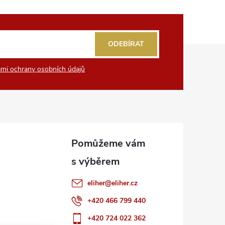
ODEBÍRAT
mi ochrany osobních údajů
eliher
@
eliher.cz
+420 466 799 440
+420 724 022 362