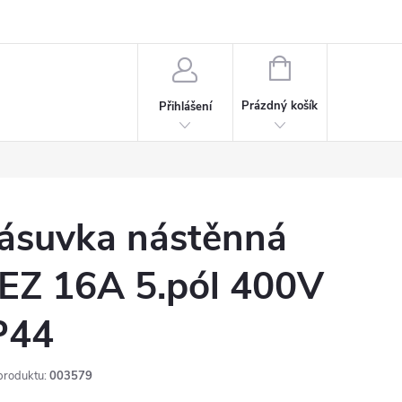
rdeaux
Kariéra
NÁKUPNÍ
KOŠÍK
Prázdný košík
Přihlášení
ásuvka nástěnná
EZ 16A 5.pól 400V
P44
produktu:
003579