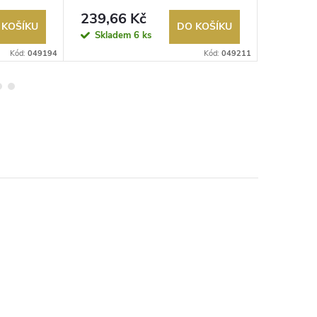
239,66 Kč
634 K
 KOŠÍKU
DO KOŠÍKU
Skladem
6 ks
Sklad
Kód:
049194
Kód:
049211