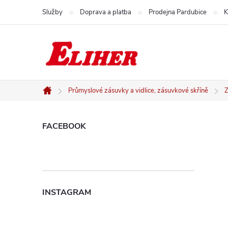
Přejít
Služby
Doprava a platba
Prodejna Pardubice
K
na
obsah
Průmyslové zásuvky a vidlice, zásuvkové skříně
Z
Domů
P
FACEBOOK
o
s
INSTAGRAM
t