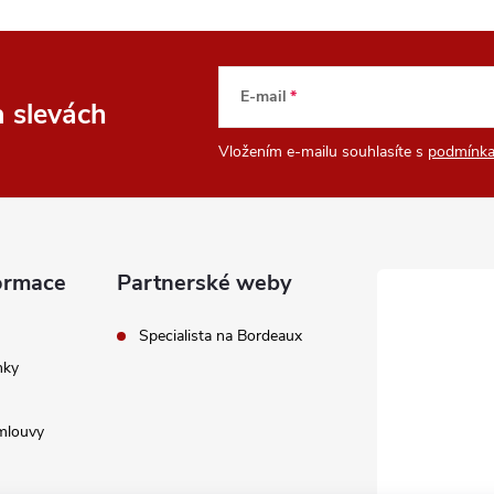
E-mail
a slevách
Vložením e-mailu souhlasíte s
podmínka
ormace
Partnerské weby
Specialista na Bordeaux
nky
mlouvy