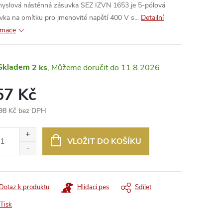
yslová nástěnná zásuvka SEZ IZVN 1653 je 5-pólová
vka na omítku pro jmenovité napětí 400 V s...
Detailní
rmace
Skladem
2 ks
11.8.2026
57 Kč
98 Kč bez DPH
ná
:
VLOŽIT DO KOŠÍKU
Dotaz k produktu
Hlídací pes
Sdílet
Tisk