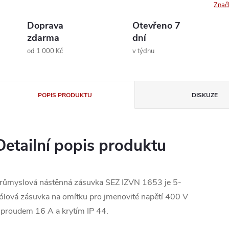
Znač
Doprava
Otevřeno 7
zdarma
dní
od 1 000 Kč
v týdnu
POPIS PRODUKTU
DISKUZE
Detailní popis produktu
růmyslová nástěnná zásuvka SEZ IZVN 1653 je 5-
ólová zásuvka na omítku pro jmenovité napětí 400 V
 proudem 16 A a krytím IP 44.