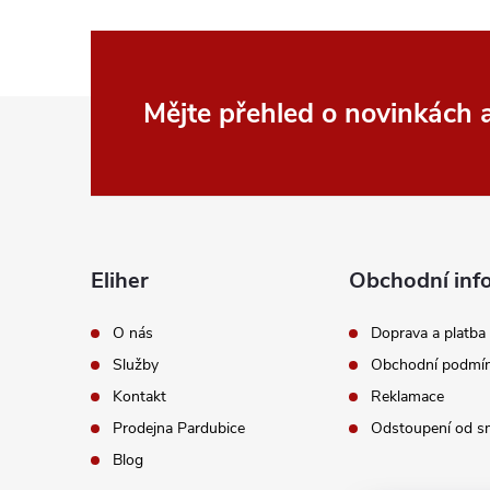
Z
Mějte přehled o novinkách
á
p
a
Eliher
Obchodní inf
t
O nás
Doprava a platba
Služby
Obchodní podmí
í
Kontakt
Reklamace
Prodejna Pardubice
Odstoupení od s
Blog