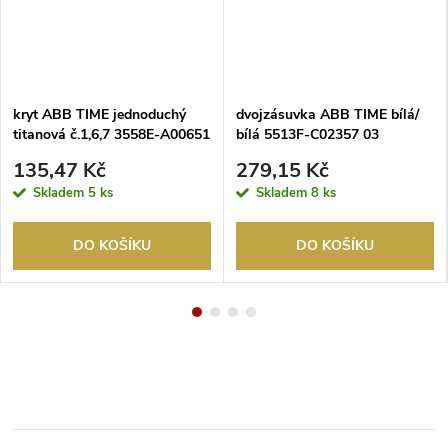
kryt ABB TIME jednoduchý
dvojzásuvka ABB TIME bílá/
titanová č.1,6,7 3558E-A00651
bílá 5513F-C02357 03
08
135,47 Kč
279,15 Kč
Skladem
5 ks
Skladem
8 ks
DO KOŠÍKU
DO KOŠÍKU