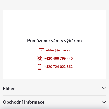
t
í
eliher
@
eliher.cz
+420 466 799 440
+420 724 022 362
Eliher
Obchodní informace