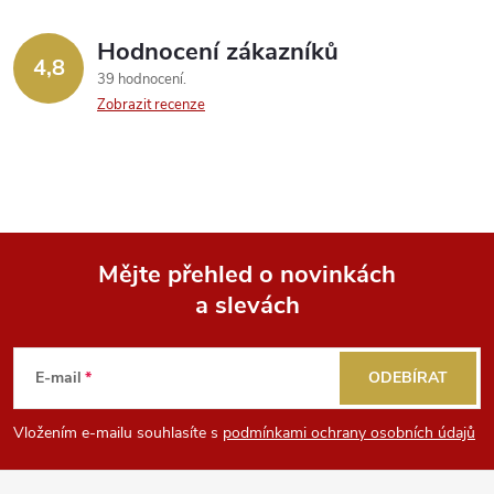
Hodnocení zákazníků
4,8
39 hodnocení
Zobrazit recenze
Mějte přehled o novinkách
a slevách
Z
á
E-mail
ODEBÍRAT
p
Vložením e-mailu souhlasíte s
podmínkami ochrany osobních údajů
a