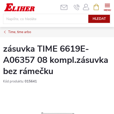
Přejít
NÁKUPNÍ
KOŠÍK
na
obsah
HLEDAT
Time, time arbo
zásuvka TIME 6619E-
A06357 08 kompl.zásuvka
bez rámečku
Kód produktu:
015641