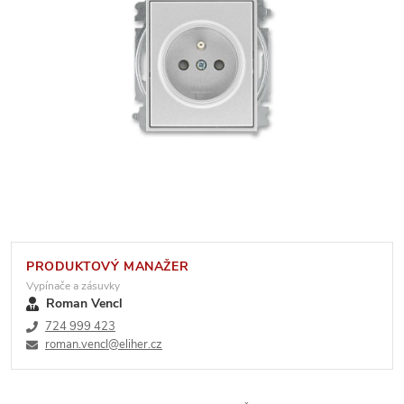
PRODUKTOVÝ MANAŽER
Vypínače a zásuvky
Roman Vencl
724 999 423
roman.vencl@eliher.cz