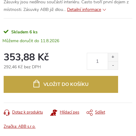
Zásuvky jsou nedílnou součástí interiéru. Často tvoří první dojem z
místnosti. Zásuvky ABB již dlou...
Detailní informace
Skladem
6 ks
11.8.2026
353,88 Kč
292,46 Kč bez DPH
Měrná
cena:
VLOŽIT DO KOŠÍKU
Dotaz k produktu
Hlídací pes
Sdílet
Značka:
ABB s.r.o.