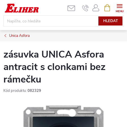
Přejít
NÁKUPNÍ
KOŠÍK
na
obsah
HLEDAT
Unica Asfora
zásuvka UNICA Asfora
antracit s clonkami bez
rámečku
Kód produktu:
082329