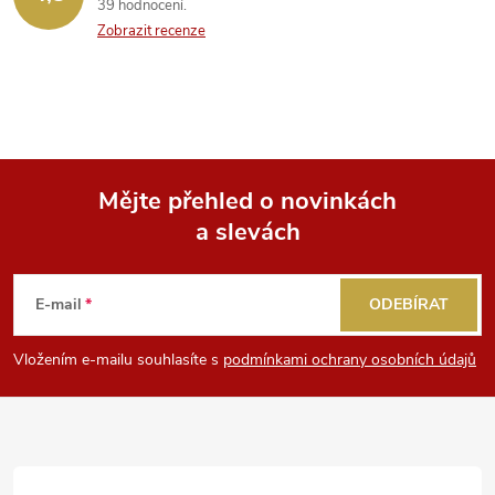
39 hodnocení
Zobrazit recenze
Mějte přehled o novinkách
a slevách
Z
á
E-mail
ODEBÍRAT
p
Vložením e-mailu souhlasíte s
podmínkami ochrany osobních údajů
a
t