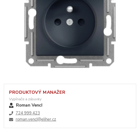
PRODUKTOVÝ MANAŽER
Vypínače a zásuvky
Roman Vencl
724 999 423
roman.vencl@eliher.cz