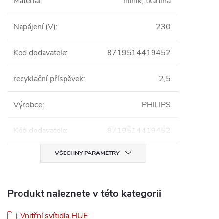
Materiál
:
hliník, tkanina
Napájení (V)
:
230
Kod dodavatele
:
8719514419452
recyklační příspěvek
:
2,5
Výrobce
:
PHILIPS
Kód dodavatele
:
8719514419452
VŠECHNY PARAMETRY
Produkt naleznete v této kategorii
Vnitřní svítidla HUE