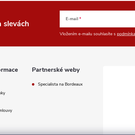
E-mail
a slevách
Vložením e-mailu souhlasíte s
podmínka
ormace
Partnerské weby
Specialista na Bordeaux
nky
mlouvy