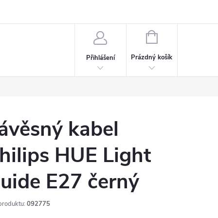
rdeaux
Kariéra
NÁKUPNÍ
KOŠÍK
Prázdný košík
Přihlášení
ávěsný kabel
hilips HUE Light
uide E27 černý
produktu:
092775