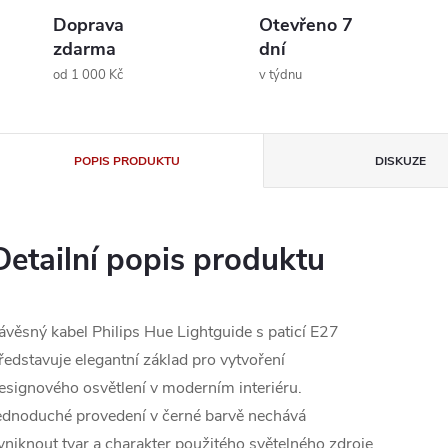
Doprava
Otevřeno 7
zdarma
dní
od 1 000 Kč
v týdnu
POPIS PRODUKTU
DISKUZE
Detailní popis produktu
ávěsný kabel Philips Hue Lightguide s paticí E27
ředstavuje elegantní základ pro vytvoření
esignového osvětlení v moderním interiéru.
ednoduché provedení v černé barvě nechává
yniknout tvar a charakter použitého světelného zdroje