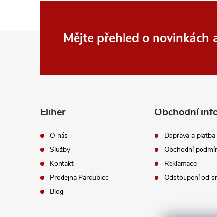
Z
Mějte přehled o novinkách
á
p
a
Eliher
Obchodní inf
t
O nás
Doprava a platba
Služby
Obchodní podmí
í
Kontakt
Reklamace
Prodejna Pardubice
Odstoupení od s
Blog