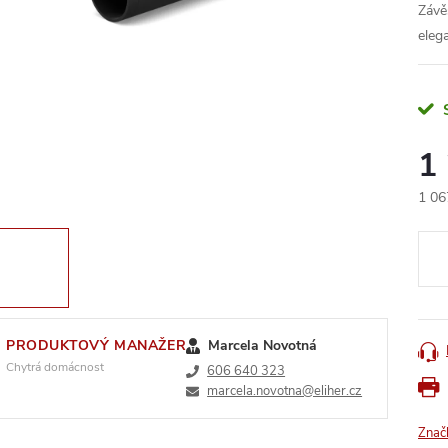
Závě
eleg
1
1 06
Měr
cena
PRODUKTOVÝ MANAŽER
Marcela Novotná
Chytrá domácnost
606 640 323
marcela.novotna@eliher.cz
Znač