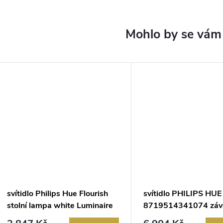
svítidlo Philips Hue Flourish
svítidlo PHILIPS HU
stolní lampa white Luminaire
8719514341074 záv
+ E27 WCA bulb ZB+BT
LED 25W/3000lm 22