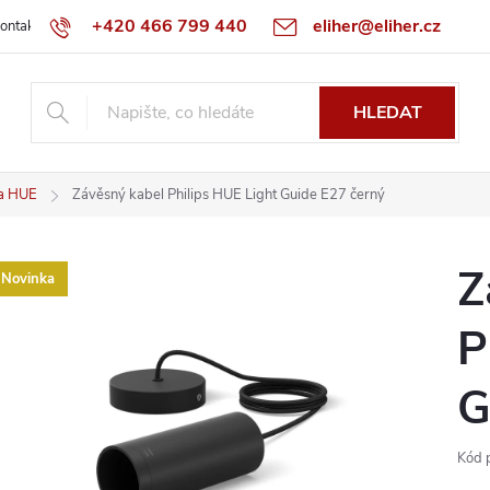
+420 466 799 440
eliher@eliher.cz
ontakt
Obchodní podmínky
Reklamační řád
Specialista na Bo
HLEDAT
dla HUE
Závěsný kabel Philips HUE Light Guide E27 černý
Z
Novinka
P
G
Kód 