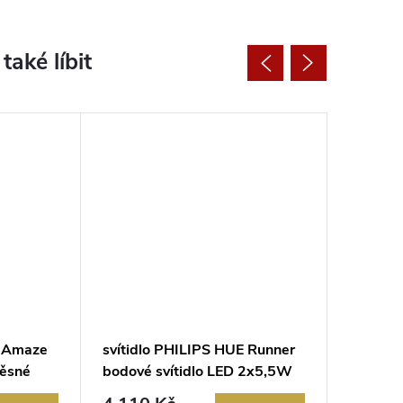
Novinka
E Amaze
svítidlo PHILIPS HUE Runner
Stropní 
ěsné
bodové svítidlo LED 2x5,5W
HUE Aur
00-
GU10 2x350lm 2200-6500K
39W 37