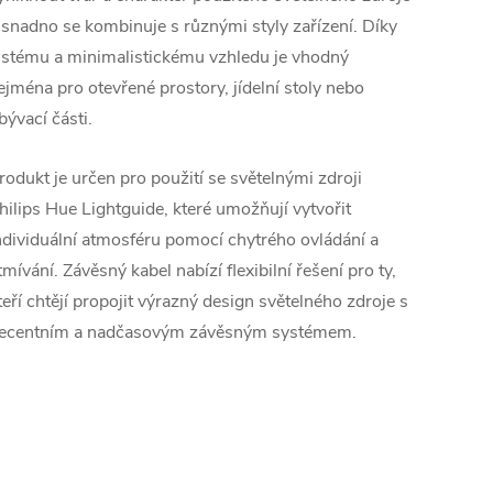
 snadno se kombinuje s různými styly zařízení. Díky
istému a minimalistickému vzhledu je vhodný
ejména pro otevřené prostory, jídelní stoly nebo
bývací části.
rodukt je určen pro použití se světelnými zdroji
hilips Hue Lightguide, které umožňují vytvořit
ndividuální atmosféru pomocí chytrého ovládání a
tmívání. Závěsný kabel nabízí flexibilní řešení pro ty,
teří chtějí propojit výrazný design světelného zdroje s
ecentním a nadčasovým závěsným systémem.