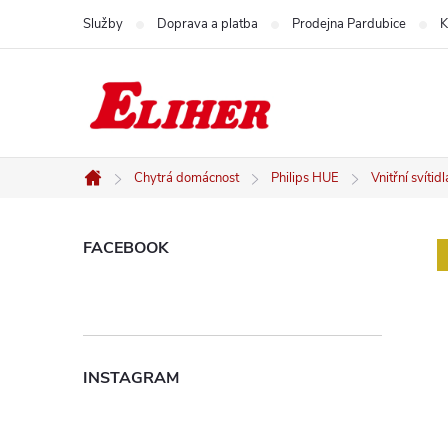
Přejít
Služby
Doprava a platba
Prodejna Pardubice
K
na
obsah
Chytrá domácnost
Philips HUE
Vnitřní svíti
Domů
P
FACEBOOK
o
s
INSTAGRAM
t