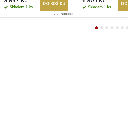
3 847 Kč
6 904 Kč
6500K černá
DO KOŠÍKU
DO
Skladem
1 ks
Skladem
1 ks
Kód:
086334