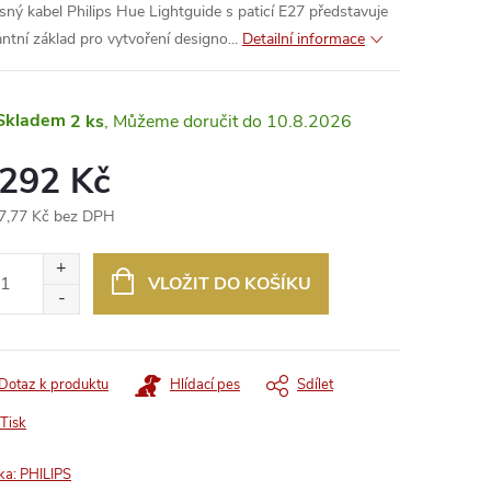
sný kabel Philips Hue Lightguide s paticí E27 představuje
antní základ pro vytvoření designo...
Detailní informace
Skladem
2 ks
10.8.2026
 292 Kč
7,77 Kč bez DPH
ná
:
VLOŽIT DO KOŠÍKU
Dotaz k produktu
Hlídací pes
Sdílet
Tisk
ka:
PHILIPS