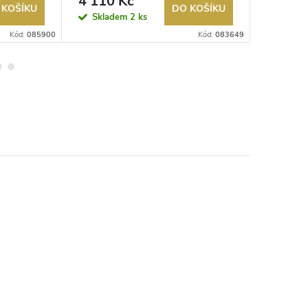
4 110 Kč
6 335
bílá
černá
 KOŠÍKU
DO KOŠÍKU
Skladem
2 ks
Sklad
Kód:
085900
Kód:
083649