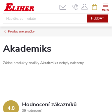
Přejít
NÁKUPNÍ
KOŠÍK
na
obsah
HLEDAT
Prodávané značky
Akademiks
Žádné produkty značky
Akademiks
nebyly nalezeny...
Hodnocení zákazníků
4,8
39 hodnocení