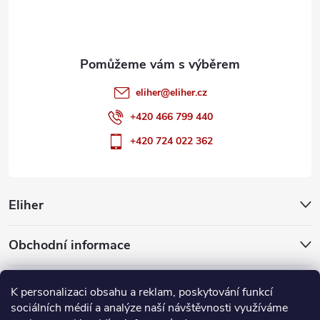
í
eliher
@
eliher.cz
+420 466 799 440
+420 724 022 362
Eliher
Obchodní informace
Partnerské weby
K personalizaci obsahu a reklam, poskytování funkcí
sociálních médií a analýze naší návštěvnosti využíváme