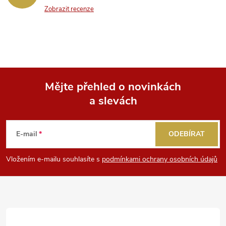
Zobrazit recenze
Mějte přehled o novinkách
a slevách
Z
á
E-mail
ODEBÍRAT
p
Vložením e-mailu souhlasíte s
podmínkami ochrany osobních údajů
a
t