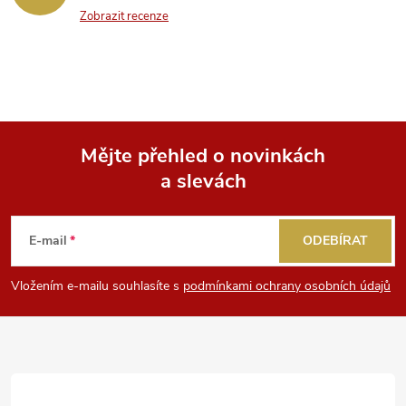
Zobrazit recenze
Mějte přehled o novinkách
a slevách
Z
á
E-mail
ODEBÍRAT
p
Vložením e-mailu souhlasíte s
podmínkami ochrany osobních údajů
a
t