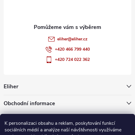
í
eliher
@
eliher.cz
+420 466 799 440
+420 724 022 362
Eliher
Obchodní informace
Partnerské weby
K personalizaci obsahu a reklam, poskytování funkcí
sociálních médií a analýze naší návštěvnosti využíváme