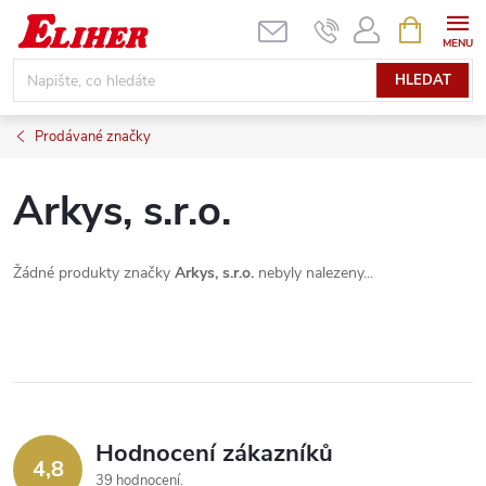
Přejít
NÁKUPNÍ
KOŠÍK
na
obsah
HLEDAT
Prodávané značky
Arkys, s.r.o.
Žádné produkty značky
Arkys, s.r.o.
nebyly nalezeny...
Hodnocení zákazníků
4,8
39 hodnocení